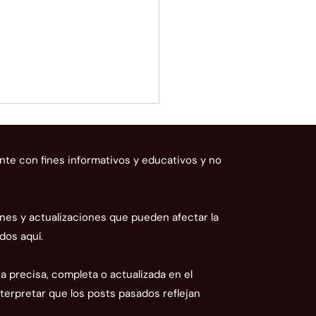
nte con fines informativos y educativos y no
nes y actualizaciones que pueden afectar la
dos aquí.
nción Empresas y
ribuyentes!: Conozcan la
 precisa, completa o actualizada en el
Correcta para Resolver
terpretar que los posts pasados reflejan
roversias Técnicas