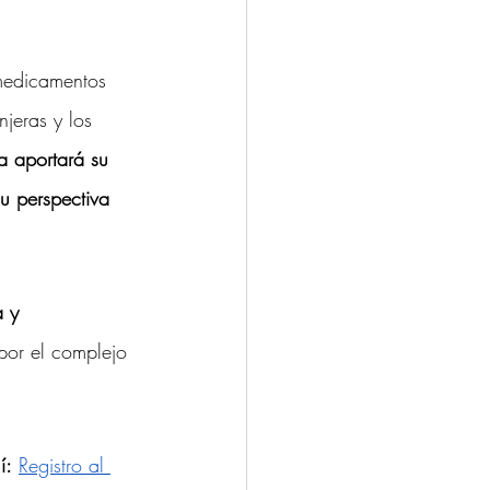
medicamentos 
jeras y los 
a aportará su 
u perspectiva 
a y 
por el complejo 
í:
Registro al 