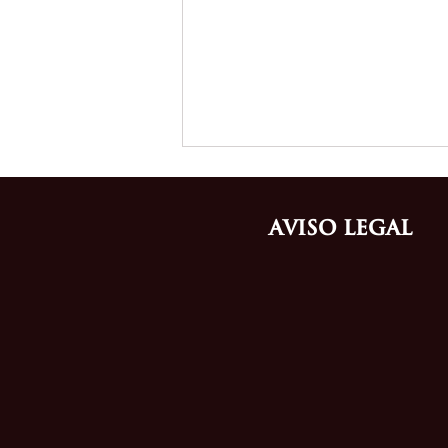
Aviso Legal
Cumplimiento en Protección
de Datos Personales en el
Sector Farmacéutico sin
disrupciones