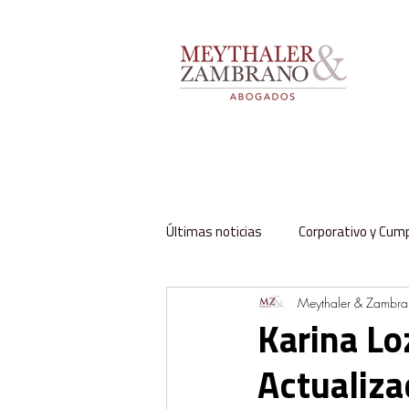
Últimas noticias
Corporativo y Cum
Meythaler & Zambr
Impuestos y Aduanas
Labora
Karina Lo
Actualiza
Regulación y Sector Público
Fa