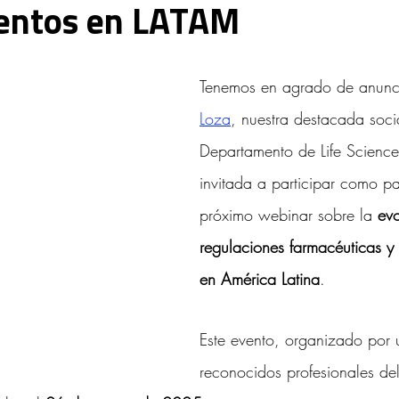
ntos en LATAM
d Intelectual y Mercado
Tenemos en agrado de anunc
Loza
, nuestra destacada socia
Departamento de Life Science
invitada a participar como pa
próximo webinar sobre la 
evo
regulaciones farmacéuticas y
en América Latina
. 
Este evento, organizado por 
reconocidos profesionales de