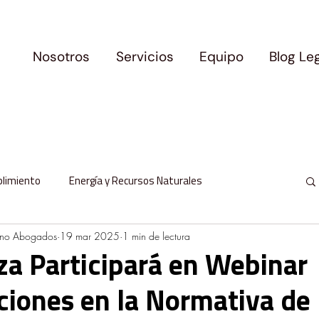
Nosotros
Servicios
Equipo
Blog Le
plimiento
Energía y Recursos Naturales
ano Abogados
19 mar 2025
1 min de lectura
l
Protección de Datos Personales
za Participará en Webinar
ciones en la Normativa de
milia y Movilidad
Logros y Precedentes