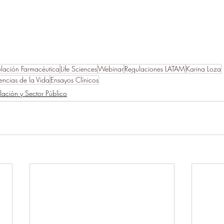
lación Farmacéutica
Life Sciences
Webinar
Regulaciones LATAM
Karina Loza
encias de la Vida
Ensayos Clínicos
lación y Sector Público