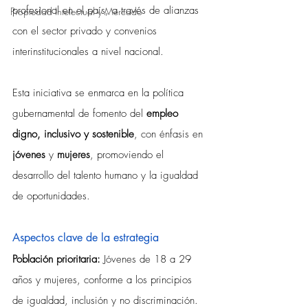
profesional en el país, a través de alianzas 
Propiedad Intelectual y Mercado
con el sector privado y convenios 
interinstitucionales a nivel nacional.
Esta iniciativa se enmarca en la política 
gubernamental de fomento del 
empleo 
digno, inclusivo y sostenible
, con énfasis en 
jóvenes
 y 
mujeres
, promoviendo el 
desarrollo del talento humano y la igualdad 
de oportunidades.
Aspectos clave de la estrategia
Población prioritaria: 
Jóvenes de 18 a 29 
años y mujeres, conforme a los principios 
de igualdad, inclusión y no discriminación.