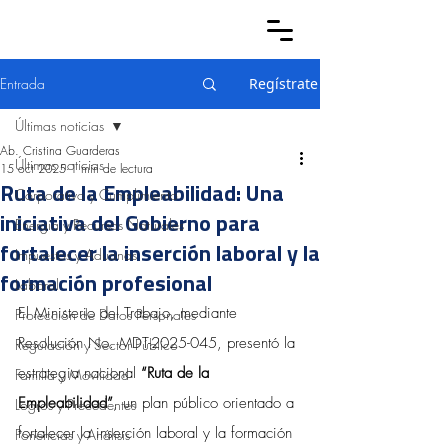
Entrada
Regístrate
Últimas noticias
Ab. Cristina Guarderas
Últimas noticias
15 oct 2025
1 min de lectura
Ruta de la Empleabilidad: Una
Corporativo y Cumplimiento
iniciativa del Gobierno para
Energía y Recursos Naturales
fortalecer la inserción laboral y la
Impuestos y Aduanas
formación profesional
Laboral
El Ministerio del Trabajo, mediante 
Protección de Datos Personales
Resolución No. MDT-2025-045, presentó la 
Regulación y Sector Público
estrategia nacional 
“Ruta de la 
Familia y Movilidad
Empleabilidad”
, un plan público orientado a 
Logros y Precedentes
fortalecer la inserción laboral y la formación 
Ponencias y Análisis