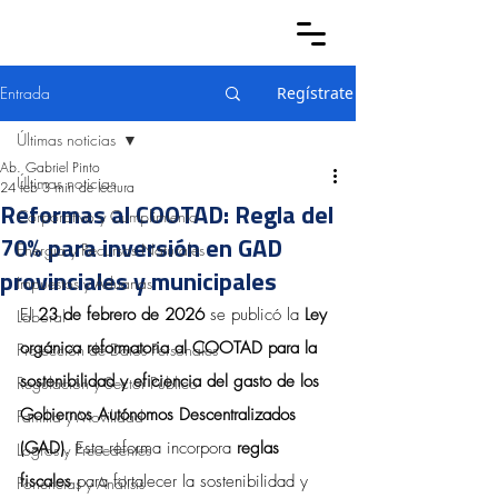
Entrada
Regístrate
Últimas noticias
Ab. Gabriel Pinto
Últimas noticias
24 feb
3 min de lectura
Reformas al COOTAD: Regla del
Corporativo y Cumplimiento
70% para inversión en GAD
Energía y Recursos Naturales
provinciales y municipales
Impuestos y Aduanas
El 
23 de febrero de 2026
 se publicó la 
Ley 
Laboral
orgánica reformatoria al COOTAD para la 
Protección de Datos Personales
sostenibilidad y eficiencia del gasto de los 
Regulación y Sector Público
Gobiernos Autónomos Descentralizados 
Familia y Movilidad
(GAD)
. Esta reforma incorpora 
reglas 
Logros y Precedentes
fiscales
 para fortalecer la sostenibilidad y 
Ponencias y Análisis