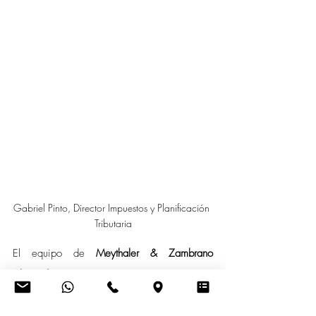
Gabriel Pinto, Director Impuestos y Planificación 
Tributaria
El equipo de 
Meythaler & Zambrano 
Abogados
 asesora a los GAD provinciales y 
municipales en la correcta estructuración de 