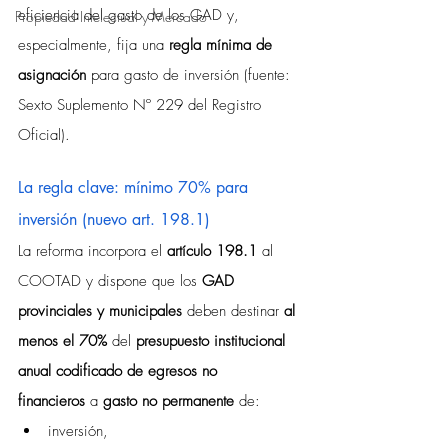
eficiencia del gasto de los GAD y, 
Propiedad Intelectual y Mercado
especialmente, fija una 
regla mínima de 
asignación
 para gasto de inversión (fuente: 
Sexto Suplemento Nº 229 del Registro 
Oficial).
La regla clave: mínimo 70% para 
inversión (nuevo art. 198.1)
La reforma incorpora el 
artículo 198.1
 al 
COOTAD y dispone que los 
GAD 
provinciales y municipales
 deben destinar 
al 
menos el 70%
 del 
presupuesto institucional 
anual codificado de egresos no 
financieros
 a 
gasto no permanente
 de:
inversión,