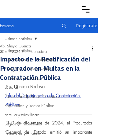
Entrada
Regístrate
Últimas noticias
Ab. Sheyla Cuenca
Últimas noticias
30 dic 2024
3 min de lectura
Impacto de la Rectificación del
Corporativo y Cumplimiento
Procurador en Multas en la
Energía y Recursos Naturales
Contratación Pública
Impuestos y Aduanas
Ab. Daniela Bedoya 
Laboral
Jefe del Departamento de Contratación 
Protección de Datos Personales
Pública
Regulación y Sector Público
Familia y Movilidad
El 9 de diciembre de 2024, el Procurador 
Logros y Precedentes
General del Estado emitió un importante 
Ponencias y Análisis