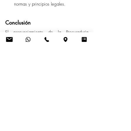
normas y principios legales.
Conclusión
El pronunciamiento de la Procuraduría 
General del Estado 
refuerza la importancia 
de imponer multas contractuales de manera 
oportuna y aclara que la Contraloría General 
del Estado conserva su facultad de 
determinar responsabilidades civiles 
culposas, siempre que existan pruebas 
concretas de un perjuicio económico
. 
Además, subraya que la interpretación de 
normas debe realizarse en cumplimiento del 
precedente jurisprudencial obligatorio 
contenido en la Resolución No. 08-2024 de 