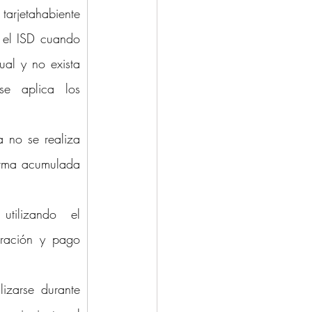
tarjetahabiente 
 el ISD cuando 
al y no exista 
e aplica los 
 no se realiza 
rma acumulada 
tilizando el 
ración y pago 
izarse durante 