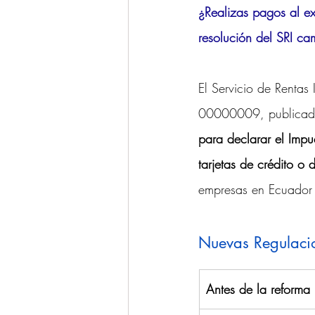
¿Realizas pagos al ex
Ponencias y Análisis
Propieda
resolución del SRI ca
El Servicio de Renta
00000009, publicada 
para declarar el Impu
tarjetas de crédito o 
empresas en Ecuador 
Nuevas Regulacion
Antes de la reforma