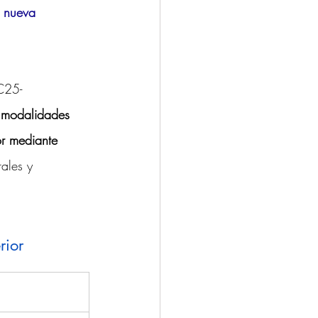
a nueva 
C25-
y modalidades 
or mediante 
ales y 
rior