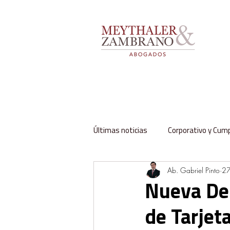
Últimas noticias
Corporativo y Cum
Ab. Gabriel Pinto
27
Impuestos y Aduanas
Labora
Nueva Dec
de Tarjeta
Regulación y Sector Público
Fa