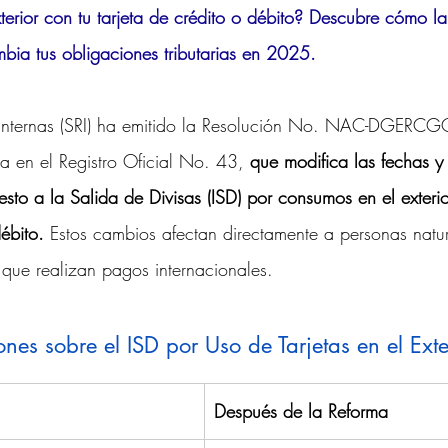
terior con tu tarjeta de crédito o débito? Descubre cómo l
d Intelectual y Mercado
mbia tus obligaciones tributarias en 2025.
s Internas (SRI) ha emitido la Resolución No. NAC-DGERCG
en el Registro Oficial No. 43, 
que modifica las fechas 
esto a la Salida de Divisas (ISD) por consumos en el exteri
débito.
 Estos cambios afectan directamente a personas natur
que realizan pagos internacionales.
es sobre el ISD por Uso de Tarjetas en el Exte
Después de la Reforma