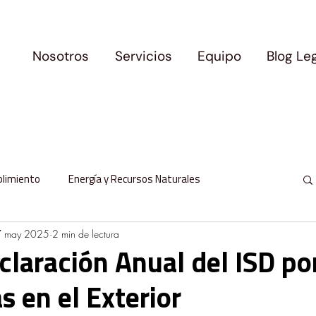
Nosotros
Servicios
Equipo
Blog Le
plimiento
Energía y Recursos Naturales
 may 2025
2 min de lectura
l
Protección de Datos Personales
laración Anual del ISD po
s en el Exterior
milia y Movilidad
Logros y Precedentes