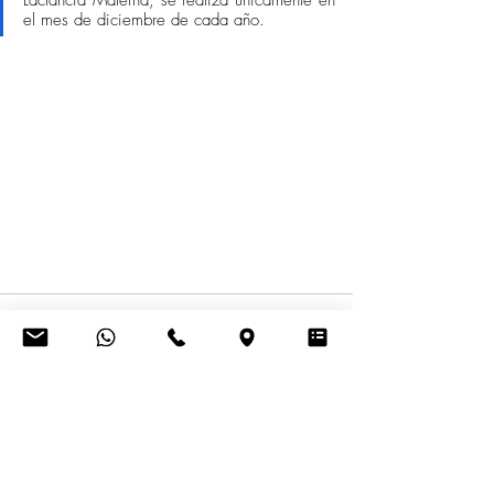
Lactancia Materna, se realiza únicamente en 
el mes de diciembre de cada año. 
Entradas recientes
Ver todo