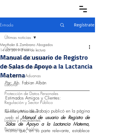
Entrada
Regístrate
Últimas noticias
Meythaler & Zambrano Abogados
Últimas noticias
14 oct 2019
3 min de lectura
Manual de usuario de Registro
Corporativo y Cumplimiento
de Salas de Apoyo a la Lactancia
Energía y Recursos Naturales
Materna
Impuestos y Aduanas
Por: Ab. Fabian Albán 
Laboral
Protección de Datos Personales
Estimados Amigos y Clientes: 
Regulación y Sector Público
El Ministerio de Trabajo publicó en la página 
Familia y Movilidad
web el 
Manual de usuario de Registro de 
Logros y Precedentes
Salas de Apoyo a la Lactancia Materna,
Ponencias y Análisis
mismo que, en su parte relevante, establece 