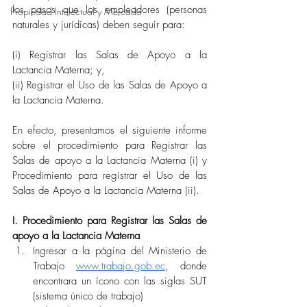
los pasos que los empleadores (personas 
Propiedad Intelectual y Mercado
naturales y jurídicas) deben seguir para:
(i) Registrar las Salas de Apoyo a la 
Lactancia Materna; y, 
(ii) Registrar el Uso de las Salas de Apoyo a 
la Lactancia Materna. 
En efecto, presentamos el siguiente informe 
sobre el procedimiento para Registrar las 
Salas de apoyo a la Lactancia Materna (i) y 
Procedimiento para registrar el Uso de las 
Salas de Apoyo a la Lactancia Materna (ii).
I. Procedimiento para Registrar las Salas de 
apoyo a la Lactancia Materna 
Ingresar a la página del Ministerio de 
Trabajo 
www.trabajo.gob.ec
, donde 
encontrara un ícono con las siglas SUT 
(sistema único de trabajo)  