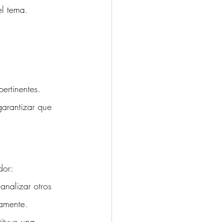
el tema.
pertinentes.
garantizar que 
dor:
analizar otros 
vamente.
ituye una 