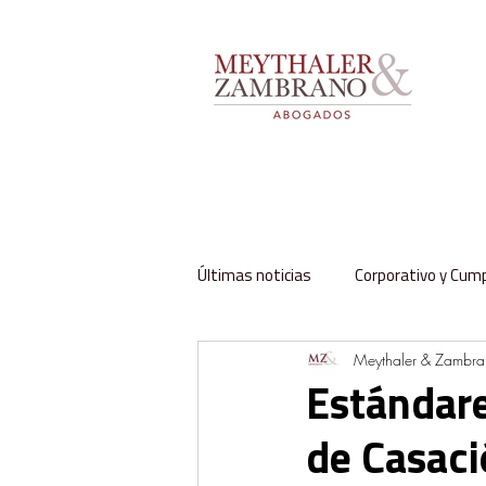
Últimas noticias
Corporativo y Cum
Meythaler & Zambr
Impuestos y Aduanas
Labora
Estándare
de Casac
Regulación y Sector Público
Fa