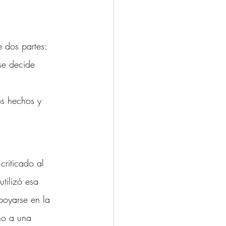
 dos partes:
 se decide 
os hechos y 
criticado al 
utilizó esa 
poyarse en la 
cho a una 