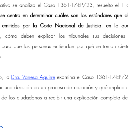
rmativo se analiza el Caso 1361-17-EP/23, resuelto el 1 
d Intelectual y Mercado
 se centra en determinar cuáles son los estándares que de
o emitidas por la Corte Nacional de Justicia, en lo qu
r, cómo deben explicar los tribunales sus decisiones 
, para que las personas entiendan por qué se toman ciert
s.
, la 
Dra. Vanesa Aguirre
 examina el Caso 1361-17-EP/23
ar una decisión en un proceso de casación y qué implica es
 de los ciudadanos a recibir una explicación completa de 
o