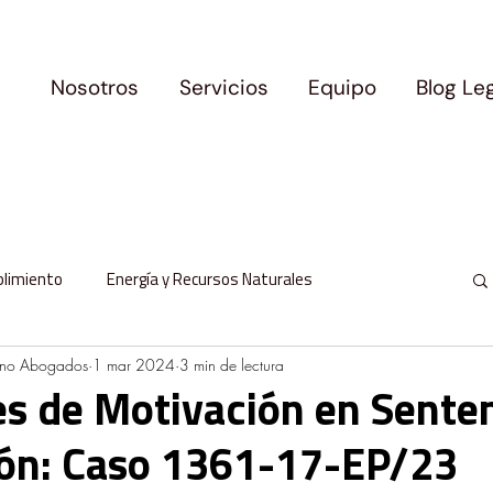
Nosotros
Servicios
Equipo
Blog Le
plimiento
Energía y Recursos Naturales
ano Abogados
1 mar 2024
3 min de lectura
l
Protección de Datos Personales
s de Motivación en Sente
ión: Caso 1361-17-EP/23
milia y Movilidad
Logros y Precedentes