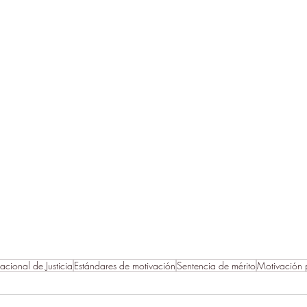
cional de Justicia
Estándares de motivación
Sentencia de mérito
Motivación 