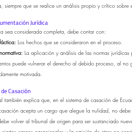
, siempre que se realice un análisis propio y crítico sobre 
gumentación Jurídica
ia sea considerada completa, debe contar con:
áctica:
 Los hechos que se consideraron en el proceso.
normativa:
 La aplicación y análisis de las normas jurídicas 
mentos puede vulnerar el derecho al debido proceso, al no 
bidamente motivada.
l de Casación
al también explica que, en el sistema de casación de Ecua
e casación acepta un cargo que alegue la nulidad, no debe 
debe volver al tribunal de origen para ser sustanciado nue
 ciertos cargos casacionales y la omisión de otros no const