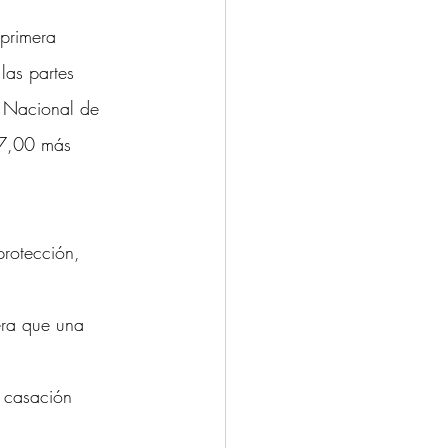
 primera 
las partes 
e Nacional de 
67,00 más 
protección, 
ra que una 
e casación 