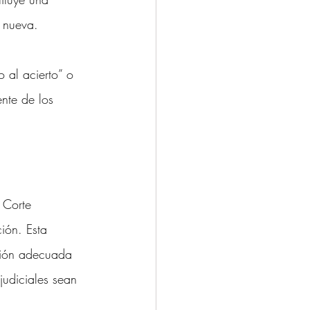
a nueva.
 al acierto” o 
nte de los 
 Corte 
ión. Esta 
ación adecuada 
judiciales sean 