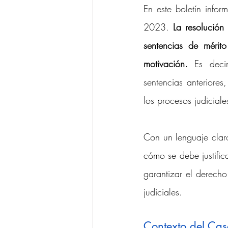
En este boletín info
Ponencias y Análisis
Propieda
2023. 
La resolución
sentencias de mérit
motivación. 
Es deci
sentencias anteriores
los procesos judiciale
Con un lenguaje claro
cómo se debe justific
garantizar el derecho
judiciales.
Contexto del Cas