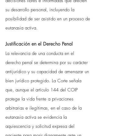
decisiones libres e informadas que afecten 
su desarrollo personal, incluyendo la 
posibilidad de ser asistido en un proceso de 
eutanasia activa.
Justificación en el Derecho Penal
La relevancia de una conducta en el 
derecho penal se determina por su carácter 
antijurídico y su capacidad de amenazar un 
bien jurídico protegido. La Corte señala 
que, aunque el artículo 144 del COIP 
protege la vida frente a privaciones 
arbitrarias e ilegítimas, en el caso de la 
eutanasia activa se evidencia la 
aquiescencia y solicitud expresa del 
paciente para morir dignamente ante un 