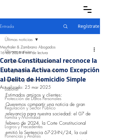
Entrada
Regístrate
Últimas noticias
Meythaler & Zambrano Abogados
Últimas noticias
16 feb 2024
4 min de lectura
Corte Constitucional reconoce la
Corporativo y Cumplimiento
Eutanasia Activa como Excepción
Energía y Recursos Naturales
al Delito de Homicidio Simple
Impuestos y Aduanas
Actualizado:
25 mar 2025
Laboral
Estimados amigos y clientes:
Protección de Datos Personales
Queremos compartir una noticia de gran 
Regulación y Sector Público
relevancia para nuestra sociedad: el 07 de 
Familia y Movilidad
febrero de 2024, la Corte Constitucional 
Logros y Precedentes
emitió la Sentencia 67-23-IN/24, la cual 
Ponencias y Análisis