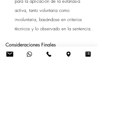
para la aplicación de la eutanasia 
activa, tanto voluntaria como 
involuntaria, basándose en criterios 
técnicos y lo observado en la sentencia.
Consideraciones Finales
Finalmente, la sentencia mayoritaria resalta 
que la protección penal del derecho a la 
vida solo operaría en casos de privación 
“arbitraria” de la misma, sin explicar 
razonablemente en qué consiste dicho 
concepto. Se destaca que, en la legislación 
penal ecuatoriana, no se sancionan 
únicamente los tipos penales dolosos, sino 
también los culposos, en los cuales se debe 