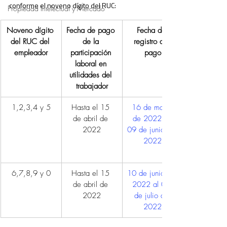
conforme el noveno dígito del RUC:
Propiedad Intelectual y Mercado
Noveno dígito 
Fecha de pago 
Fecha de 
del RUC del 
de la 
registro del 
empleador
participación 
pago
laboral en 
utilidades del 
trabajador
1,2,3,4 y 5
Hasta el 15 
16 de mayo 
de abril de 
de 2022 al 
2022
09 de junio de 
2022
6,7,8,9 y 0
Hasta el 15 
10 de junio de 
de abril de 
2022 al 04 
2022
de julio de 
2022