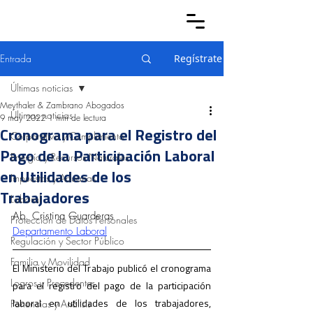
Entrada
Regístrate
Últimas noticias
Meythaler & Zambrano Abogados
Últimas noticias
9 may 2022
1 min de lectura
Cronograma para el Registro del
Corporativo y Cumplimiento
Pago de la Participación Laboral
Energía y Recursos Naturales
en Utilidades de los
Impuestos y Aduanas
Trabajadores
Laboral
Ab. Cristina Guarderas
Protección de Datos Personales
Departamento Laboral
Regulación y Sector Público
Familia y Movilidad
El Ministerio del Trabajo publicó el cronograma 
Logros y Precedentes
para el registro del pago de la participación 
laboral en utilidades de los trabajadores, 
Ponencias y Análisis