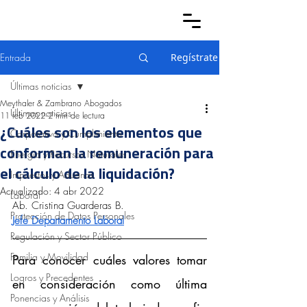
Entrada
Regístrate
Últimas noticias
Meythaler & Zambrano Abogados
Últimas noticias
11 feb 2022
2 min de lectura
¿Cuáles son los elementos que
Corporativo y Cumplimiento
conforman la remuneración para
Energía y Recursos Naturales
el cálculo de la liquidación?
Impuestos y Aduanas
Actualizado:
4 abr 2022
Laboral
Ab. Cristina Guarderas B.
Protección de Datos Personales
Jefe Departamento Laboral
Regulación y Sector Público
Familia y Movilidad
Para conocer cuáles valores tomar 
Logros y Precedentes
en consideración como última 
Ponencias y Análisis