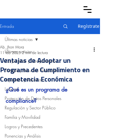
Entrada
Regístrate
Últimas noticias
Ab. Jhon Mora
Últimas noticias
11 feb 2025
2 min de lectura
Ventajas de Adoptar un
Corporativo y Cumplimiento
Programa de Cumplimiento en
Energía y Recursos Naturales
Competencia Económica
Impuestos y Aduanas
¿Qué es un programa de 
Laboral
Protección de Datos Personales
compliance?
Regulación y Sector Público
Familia y Movilidad
Logros y Precedentes
Ponencias y Análisis