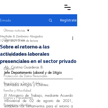
Entrada
Regístrate
Últimas noticias
Meythaler & Zambrano Abogados
Últimas noticias
12 ago 2021
2 min de lectura
Sobre el retorno a las
Corporativo y Cumplimiento
actividades laborales
Energía y Recursos Naturales
presenciales en el sector privado
Impuestos y Aduanas
Ab. Cristina Guarderas B.
Laboral
Jefe Departamento Laboral y de Litigio
Protección de Datos Personales
Regulación y Sector Público
Estimados Amigos y Clientes:
Familia y Movilidad
El Ministerio de Trabajo, mediante Acuerdo 
Logros y Precedentes
Ministerial de 02 de agosto de 2021, 
Ponencias y Análisis
establece los lienamientos para el retorno a 