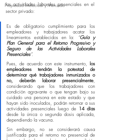
las actividades laborales presenciales en el 
Propiedad Intelectual y Mercado
sector privado:
Es de obligatorio cumplimiento para los 
empleadores y trabajadores acatar los 
lineamientos establecidos en la: 
“
Guía y 
Plan General para el Retorno Progresivo y 
Seguro de las Actividades Laborales 
Presenciales
”.
Pues, de acuerdo con este instrumento, 
los 
empleadores tendrán la potestad de 
determinar qué trabajadores inmunizados o 
no, deberán laborar presencialmente
, 
considerando que los trabajadores con 
condición agravante o que tengan bajo su 
cuidado una persona en este estado y que 
hayan sido inoculados, podrán retornar a sus 
actividades presenciales luego de 
14 días
desde la única o segunda dosis aplicada, 
dependiendo la vacuna.
Sin embargo, no se considerará causa 
justificada para el retorno no presencial de 