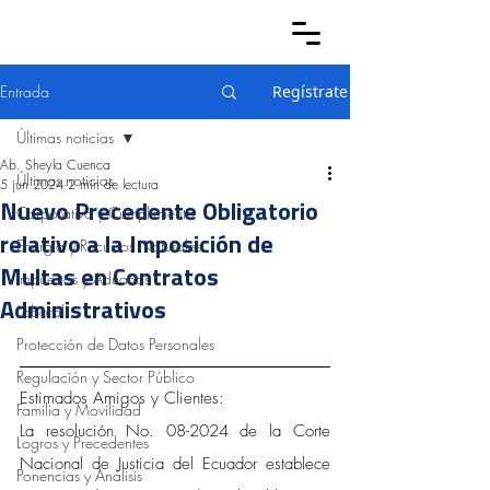
Entrada
Regístrate
Últimas noticias
Ab. Sheyla Cuenca
Últimas noticias
5 jun 2024
2 min de lectura
Nuevo Precedente Obligatorio
Corporativo y Cumplimiento
relativo a la Imposición de
Energía y Recursos Naturales
Multas en Contratos
Impuestos y Aduanas
Administrativos
Laboral
Protección de Datos Personales
Regulación y Sector Público
Estimados Amigos y Clientes:
Familia y Movilidad
La resolución No. 08-2024 de la Corte 
Logros y Precedentes
Nacional de Justicia del Ecuador establece 
Ponencias y Análisis