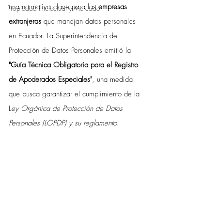
una normativa clave para las 
empresas 
Propiedad Intelectual y Mercado
extranjeras
 que manejan datos personales 
en Ecuador. La Superintendencia de 
Protección de Datos Personales emitió la
"Guía Técnica Obligatoria para el Registro 
de Apoderados Especiales"
, una medida 
que busca garantizar el cumplimiento de la 
L
ey Orgánica de Protección de Datos 
Personales (LOPDP) y su reglamento
.