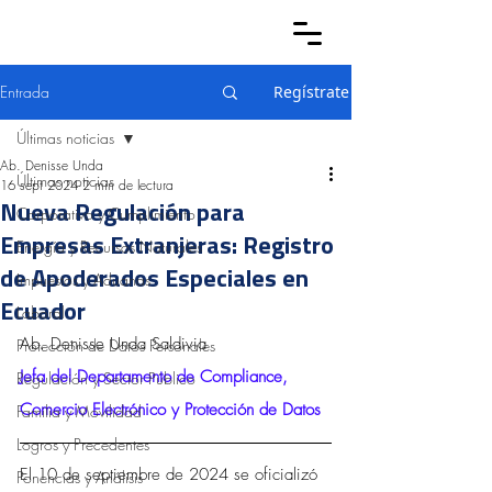
Entrada
Regístrate
Últimas noticias
Ab. Denisse Unda
Últimas noticias
16 sept 2024
2 min de lectura
Nueva Regulación para
Corporativo y Cumplimiento
Empresas Extranjeras: Registro
Energía y Recursos Naturales
de Apoderados Especiales en
Impuestos y Aduanas
Ecuador
Laboral
Ab. Denisse Unda Saldivia
Protección de Datos Personales
Jefa del Departamento de Compliance, 
Regulación y Sector Público
Comercio Electrónico y Protección de Datos
Familia y Movilidad
Logros y Precedentes
El 10 de septiembre de 2024 se oficializó 
Ponencias y Análisis