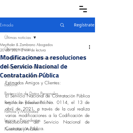
Entrada
Regístrate
Últimas noticias
Meythaler & Zambrano Abogados
Últimas noticias
20 abr 2021
2 min de lectura
Modificaciones a resoluciones
Corporativo y Cumplimiento
del Servicio Nacional de
Energía y Recursos Naturales
Contratación Pública
Impuestos y Aduanas
Estimados Amigos y Clientes:
Laboral
Protección de Datos Personales
El Servicio Nacional de Contratación Pública 
Regulación y Sector Público
emitió la Resolución No. 0114, el 13 de 
abril de 2021, a través de la cual realiza 
Familia y Movilidad
varias modificaciones a la Codificación de 
Logros y Precedentes
Resoluciones del Servicio Nacional de 
Contratación Pública. 
Ponencias y Análisis