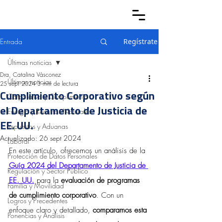
Entrada
Regístrate
Últimas noticias
Dra. Catalina Vásconez
Últimas noticias
25 sept 2024
3 min de lectura
Cumplimiento Corporativo según
Corporativo y Cumplimiento
el Departamento de Justicia de
Energía y Recursos Naturales
EE. UU.
Impuestos y Aduanas
Actualizado:
26 sept 2024
Laboral
En este artículo, ofrecemos un análisis de la
Protección de Datos Personales
Guía 2024 del Departamento de Justicia de 
Regulación y Sector Público
EE. UU.
 para la 
evaluación de programas 
Familia y Movilidad
de cumplimiento corporativo
. Con un 
Logros y Precedentes
enfoque claro y detallado, 
comparamos esta 
Ponencias y Análisis