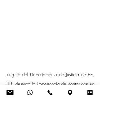
La guía del Departamento de Justicia de EE. 
UU. destaca la importancia de contar con un 
programa de compliance flexible, proactivo 
y adaptado a los riesgos específicos de 
cada empresa. En Ecuador, la normativa en 
esta área es menos detallada y extensa, por 
lo que adoptar los estándares y 