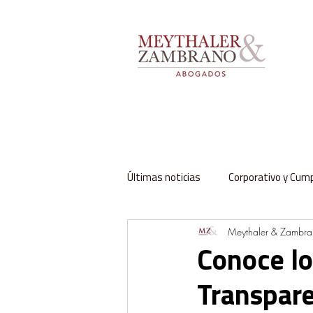
Últimas noticias
Corporativo y Cum
Meythaler & Zambr
Impuestos y Aduanas
Labora
Conoce lo
Transpare
Regulación y Sector Público
Fa