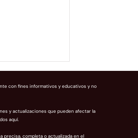
nte con fines informativos y educativos y no
nes y actualizaciones que pueden afectar la
dos aquí.
AN ratifica que la tasa
nera de Ecuador es un
 precisa, completa o actualizada en el