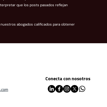
amen prohibido: ¿qué
terpretar que los posts pasados reflejan
ica para su empresa?
uestros abogados calificados para obtener
Conecta con nosotros
.com