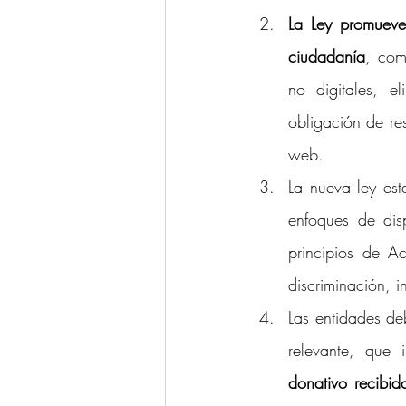
La Ley promueve 
ciudadanía
, com
no digitales, e
obligación de re
web.
La nueva ley est
enfoques de disp
principios de Ac
discriminación, i
Las entidades de
relevante, que i
donativo recibido