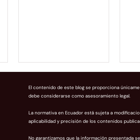
El contenido de este blog se proporciona únicame
debe considerarse como asesoramiento legal.
La normativa en Ecuador está sujeta a modificacio
aplicabilidad y precisión de los contenidos publica
Normas para el registro de
La C
proveedores de sistemas
adua
No garantizamos que la información presentada sea