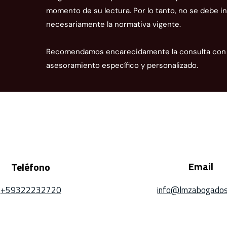
informáticos o servicios de
grav
momento de su lectura. Por lo tanto, no se debe in
facturación electrónica
impl
necesariamente la normativa vigente.
Recomendamos encarecidamente la consulta con n
asesoramiento específico y personalizado.
Email
Teléfono
+59322232720
info@lmzabogados