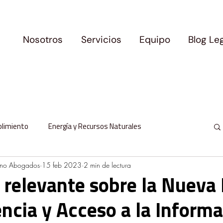
Nosotros
Servicios
Equipo
Blog Le
plimiento
Energía y Recursos Naturales
ano Abogados
15 feb 2023
2 min de lectura
l
Protección de Datos Personales
 relevante sobre la Nueva 
ncia y Acceso a la Inform
milia y Movilidad
Logros y Precedentes