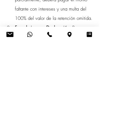
faltante con intereses y una multa del 
100% del valor de la retención omitida.
Formulario para Declaración
: Para 
declarar y pagar la autorretención, los 
contribuyentes deben usar el formulario 
específico llamado "Declaración de 
Retenciones en la Fuente del Impuesto a 
la Renta", y presentarlo según el último 
dígito de su RUC (Registro Único de 
Contribuyentes).
Para obtener más información sobre las 
actualizaciones en la normativa tributaria y 
cómo afectarán al sector de la construcción, 