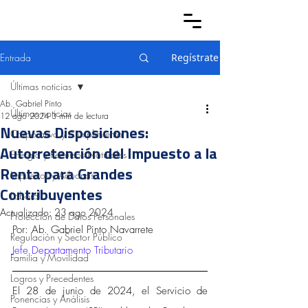
Entrada
Regístrate
Últimas noticias
Ab. Gabriel Pinto
Últimas noticias
12 ago 2024
3 min de lectura
Nuevas Disposiciones:
Corporativo y Cumplimiento
Autorretención del Impuesto a la
Energía y Recursos Naturales
Renta para Grandes
Impuestos y Aduanas
Contribuyentes
Laboral
Actualizado:
23 ago 2024
Protección de Datos Personales
Por: Ab. Gabriel Pinto Navarrete 
Regulación y Sector Público
Jefe Departamento Tributario
Familia y Movilidad
Logros y Precedentes
El 28 de junio de 2024, el Servicio de 
Ponencias y Análisis