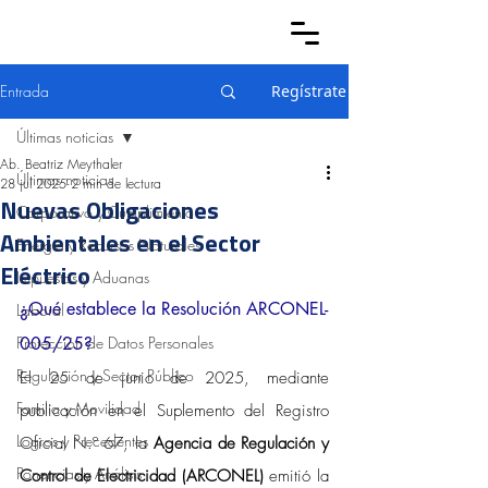
Entrada
Regístrate
Últimas noticias
Ab. Beatriz Meythaler
Últimas noticias
28 jul 2025
2 min de lectura
Nuevas Obligaciones
Corporativo y Cumplimiento
Ambientales en el Sector
Energía y Recursos Naturales
Eléctrico
Impuestos y Aduanas
¿Qué establece la Resolución ARCONEL-
Laboral
Protección de Datos Personales
005/25?
Regulación y Sector Público
El 25 de junio de 2025, mediante 
Familia y Movilidad
publicación en el Suplemento del Registro 
Logros y Precedentes
Oficial N.º 67, la 
Agencia de Regulación y 
Ponencias y Análisis
Control de Electricidad (ARCONEL)
 emitió la 