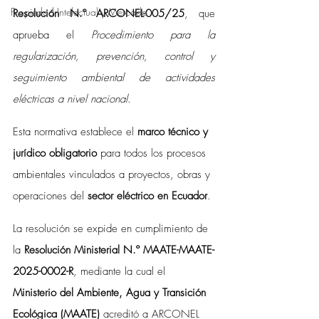
Propiedad Intelectual y Mercado
Resolución N.º ARCONEL-005/25
, que 
aprueba el 
Procedimiento para la 
regularización, prevención, control y 
seguimiento ambiental de actividades 
eléctricas a nivel nacional
.
Esta normativa establece el 
marco técnico y 
jurídico obligatorio
 para todos los procesos 
ambientales vinculados a proyectos, obras y 
operaciones del 
sector eléctrico en Ecuador
.
La resolución se expide en cumplimiento de 
la 
Resolución Ministerial N.º MAATE-MAATE-
2025-0002-R
, mediante la cual el 
Ministerio del Ambiente, Agua y Transición 
Ecológica (MAATE)
 acreditó a ARCONEL 