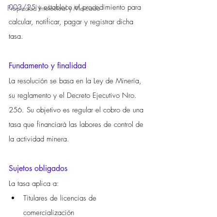
003/25
 y establece el procedimiento para 
Propiedad Intelectual y Mercado
calcular, notificar, pagar y registrar dicha 
tasa.
Fundamento y finalidad
La resolución se basa en la Ley de Minería, 
su reglamento y el Decreto Ejecutivo Nro. 
256. Su objetivo es regular el cobro de una 
tasa que financiará las labores de control de 
la actividad minera.
Sujetos obligados
La tasa aplica a:
Titulares de licencias de 
comercialización