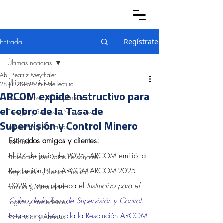
Entrada
Regístrate
Últimas noticias
Ab. Beatriz Meythaler
Últimas noticias
28 jul 2025
3 min de lectura
ARCOM expide Instructivo para
Corporativo y Cumplimiento
el cobro de la Tasa de
Energía y Recursos Naturales
Supervisión y Control Minero
Impuestos y Aduanas
Estimados amigos y clientes:
Laboral
El 27 de junio de 2025, ARCOM emitió la 
Protección de Datos Personales
Resolución Nro. ARCOM-ARCOM-2025-
Regulación y Sector Público
0028-R, que aprueba el 
Instructivo para el 
Familia y Movilidad
Cobro de la Tasa de Supervisión y Control
. 
Logros y Precedentes
Esta norma desarrolla la Resolución ARCOM-
Ponencias y Análisis