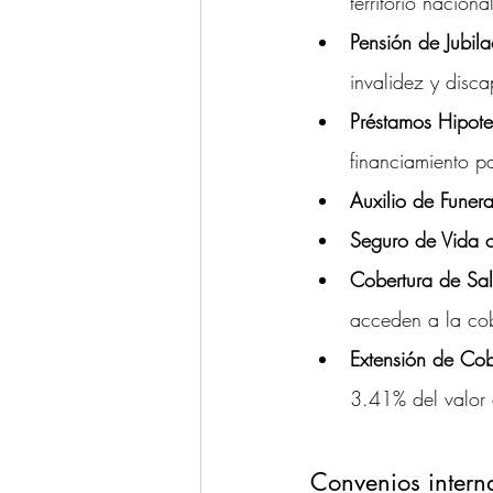
territorio naciona
Pensión de Jubila
invalidez y disc
Préstamos Hipote
financiamiento p
Auxilio de Funera
Seguro de Vida 
Cobertura de Sa
acceden a la cob
Extensión de Cob
3.41% del valor 
Convenios intern