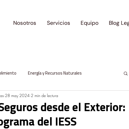
Nosotros
Servicios
Equipo
Blog Le
plimiento
Energía y Recursos Naturales
ras
28 may 2024
2 min de lectura
l
Protección de Datos Personales
Seguros desde el Exterior: 
ograma del IESS
milia y Movilidad
Logros y Precedentes