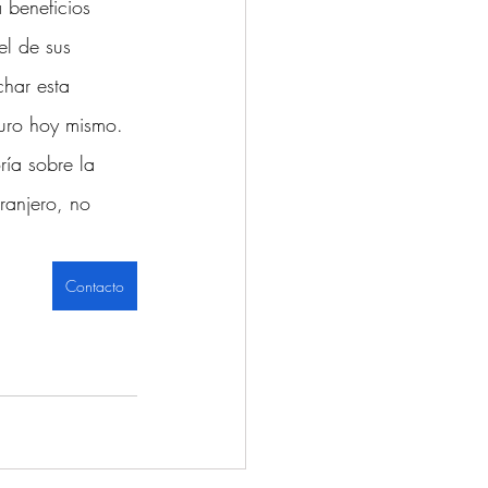
 beneficios 
el de sus 
har esta 
turo hoy mismo.
ría sobre la 
tranjero, no 
Contacto