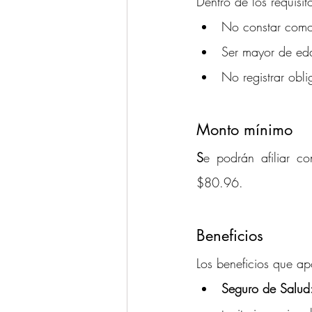
Dentro de los requisit
No constar como 
Ser mayor de eda
No registrar obl
Monto mínimo
S
e podrán afiliar c
$80.96.
Beneficios 
Los beneficios que ap
Seguro de Salud