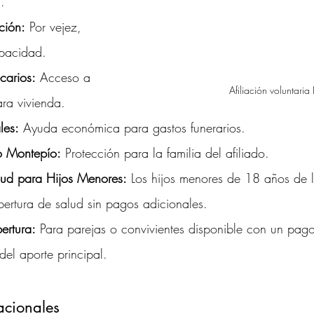
l.
ción:
 Por vejez, 
apacidad.
carios:
 Acceso a 
Afiliación voluntaria
ara vivienda.
les:
 Ayuda económica para gastos funerarios.
o Montepío:
 Protección para la familia del afiliado.
lud para Hijos Menores:
 Los hijos menores de 18 años de l
ertura de salud sin pagos adicionales.
ertura:
 Para parejas o convivientes disponible con un pago
del aporte principal.
acionales