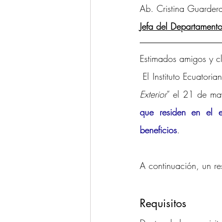
Ab. Cristina Guarder
Ponencias y Análisis
Propieda
Jefa del Departamento
Estimados amigos y cl
 El Instituto Ecuatori
Exterior
” el 21 de m
que residen en el e
beneficios
. 
A continuación, un re
Requisitos