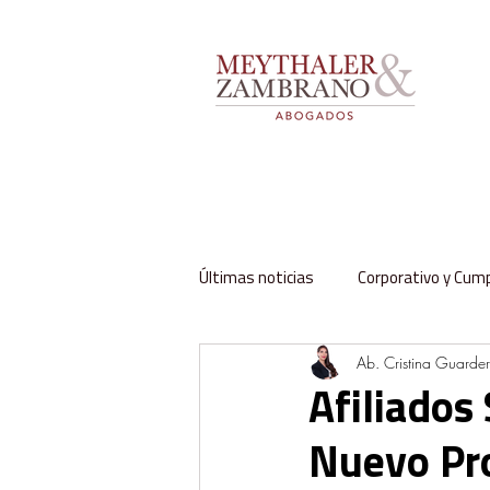
Últimas noticias
Corporativo y Cum
Ab. Cristina Guarde
Impuestos y Aduanas
Labora
Afiliados 
Nuevo Pr
Regulación y Sector Público
Fa