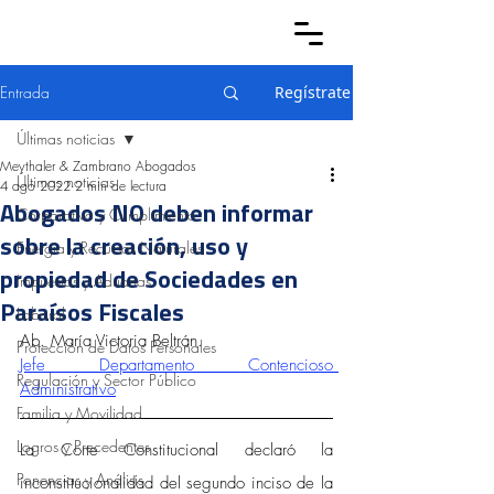
Entrada
Regístrate
Últimas noticias
Meythaler & Zambrano Abogados
Últimas noticias
4 ago 2022
2 min de lectura
Abogados NO deben informar
Corporativo y Cumplimiento
sobre la creación, uso y
Energía y Recursos Naturales
propiedad de Sociedades en
Impuestos y Aduanas
Paraísos Fiscales
Laboral
Ab. María Victoria Beltrán.
Protección de Datos Personales
Jefe Departamento Contencioso 
Regulación y Sector Público
Administrativo
Familia y Movilidad
Logros y Precedentes
La Corte Constitucional declaró la 
Ponencias y Análisis
inconstitucionalidad del segundo inciso de la 