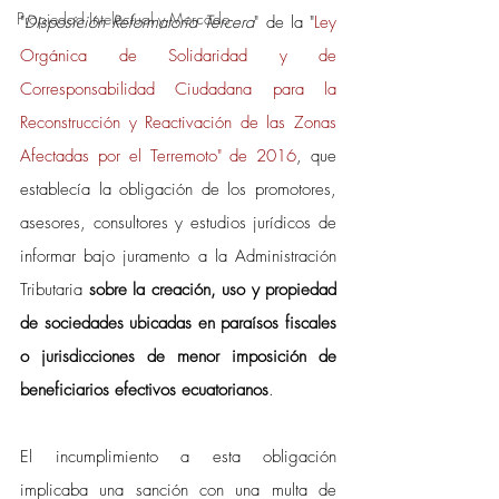
Propiedad Intelectual y Mercado
"
Disposición Reformatoria Tercera
" de la "
Ley 
Orgánica de Solidaridad y de 
Corresponsabilidad Ciudadana para la 
Reconstrucción y Reactivación de las Zonas 
Afectadas por el Terremoto" de 2016
, que 
establecía la obligación de los promotores, 
asesores, consultores y estudios jurídicos de 
informar bajo juramento a la Administración 
Tributaria 
sobre la creación, uso y propiedad 
de sociedades ubicadas en paraísos fiscales 
o jurisdicciones de menor imposición de 
beneficiarios efectivos ecuatorianos
. 
El incumplimiento a esta obligación 
implicaba una sanción con una multa de 