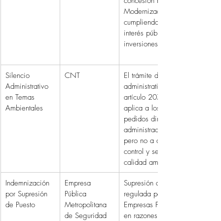
concesión bajo la Ley de 
Modernización del Estado, 
cumpliendo requisitos como 
interés público y nuevas 
inversiones.
Silencio 
CNT
El trámite de silencio 
Administrativo 
administrativo previsto en el 
en Temas 
artículo 207 del COA se 
Ambientales
aplica a los reclamos y 
pedidos dirigidos a la 
administración pública, 
pero no a acciones de 
control y seguimiento de 
calidad ambiental.
Indemnización 
Empresa 
Supresión de puestos 
por Supresión 
Pública 
regulada por la Ley de 
de Puesto
Metropolitana 
Empresas Públicas, basada 
de Seguridad
en razones técnicas, 