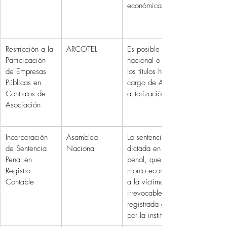
económicas o funcionales.
Restricción a la 
ARCOTEL
Es posible pactar arbitraje 
Participación 
nacional o internacional en 
de Empresas 
los títulos habilitantes a 
Públicas en 
cargo de ARCOTEL, previa 
Contratos de 
autorización de la PGE.
Asociación
Incorporación 
Asamblea 
La sentencia condenatoria 
de Sentencia 
Nacional
dictada en un proceso 
Penal en 
penal, que determina el 
Registro 
monto económico a pagar 
Contable
a la víctima, tiene efectos 
irrevocables y debe ser 
registrada contablemente 
por la institución pública.