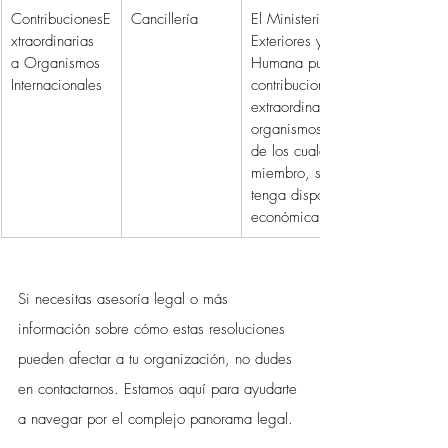
ContribucionesE
Cancillería
El Ministerio de Relaciones 
xtraordinarias 
Exteriores y Movilidad 
a Organismos 
Humana puede realizar 
Internacionales
contribuciones voluntarias o 
extraordinarias a 
organismos internacionales 
de los cuales Ecuador es 
miembro, siempre que 
tenga disponibilidad 
económica.
Si necesitas asesoría legal o más 
información sobre cómo estas resoluciones 
pueden afectar a tu organización, no dudes 
en contactarnos. Estamos aquí para ayudarte 
a navegar por el complejo panorama legal.