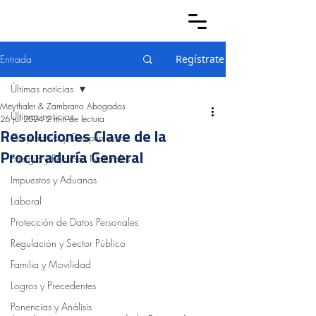
Entrada
Regístrate
Últimas noticias
Meythaler & Zambrano Abogados
Últimas noticias
26 jul 2024
2 min de lectura
Resoluciones Clave de la
Corporativo y Cumplimiento
Procuraduría General
Energía y Recursos Naturales
Impuestos y Aduanas
Laboral
Protección de Datos Personales
Regulación y Sector Público
Familia y Movilidad
Logros y Precedentes
Ponencias y Análisis