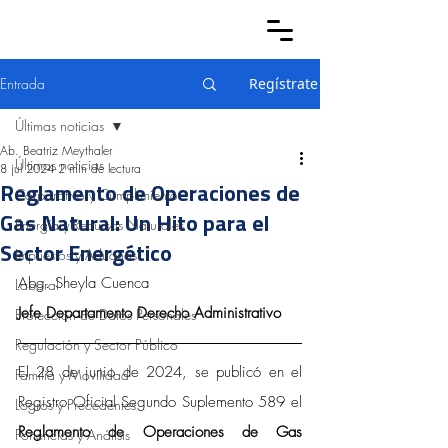
Entrada
Regístrate
Últimas noticias
Ab. Beatriz Meythaler
Últimas noticias
8 jul 2024
2 min de lectura
Reglamento de Operaciones de
Corporativo y Cumplimiento
Gas Natural: Un Hito para el
Energía y Recursos Naturales
Sector Energético
Impuestos y Aduanas
Abg. Sheyla Cuenca
Laboral
Jefe Departamento Derecho Administrativo
Protección de Datos Personales
Regulación y Sector Público
El 28 de junio de 2024, se publicó en el 
Familia y Movilidad
Registro Oficial Segundo Suplemento 589 el 
Logros y Precedentes
Reglamento de Operaciones de Gas 
Ponencias y Análisis