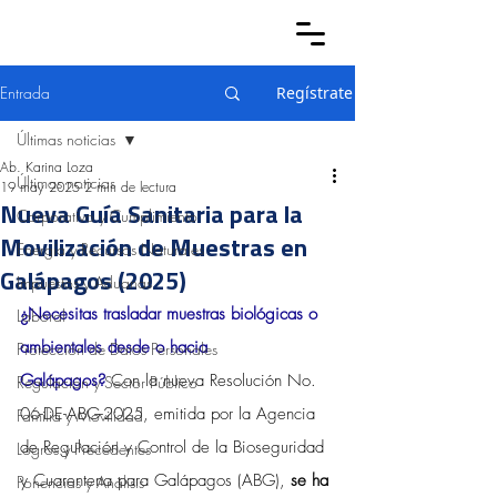
Entrada
Regístrate
Últimas noticias
Ab. Karina Loza
Últimas noticias
19 may 2025
2 min de lectura
Nueva Guía Sanitaria para la
Corporativo y Cumplimiento
Movilización de Muestras en
Energía y Recursos Naturales
Galápagos (2025)
Impuestos y Aduanas
¿Necesitas trasladar muestras biológicas o 
Laboral
ambientales desde o hacia 
Protección de Datos Personales
Galápagos?
Con la nueva Resolución No. 
Regulación y Sector Público
06-DE-ABG-2025, emitida por la Agencia 
Familia y Movilidad
de Regulación y Control de la Bioseguridad 
Logros y Precedentes
y Cuarentena para Galápagos (ABG), 
se ha 
Ponencias y Análisis