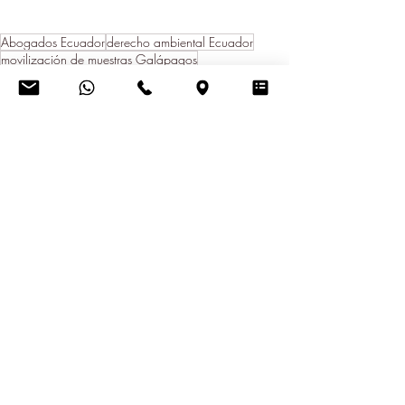
Abogados Ecuador
derecho ambiental Ecuador
movilización de muestras Galápagos
asesoría legal en guías sanitarias
normativa ambiental Galápagos
consultoría legal ambiental en Ecuador
Regulación y Sector Público
Entradas recientes
Ver todo