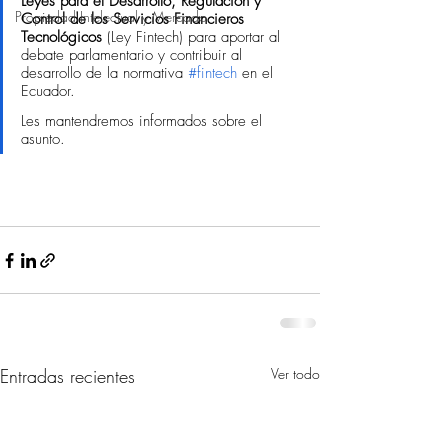
Leyes para el Desarrollo, Regulación y 
Propiedad Intelectual y Mercado
Control de los Servicios Financieros 
Tecnológicos
 (Ley Fintech) para aportar al 
debate parlamentario y contribuir al 
desarrollo de la normativa 
#fintech
 en el 
Ecuador.
Les mantendremos informados sobre el 
asunto.
Entradas recientes
Ver todo