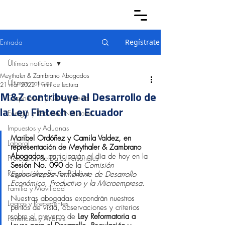
Entrada
Regístrate
Últimas noticias
Meythaler & Zambrano Abogados
Últimas noticias
21 mar 2022
1 min de lectura
M&Z contribuye al Desarrollo de
Corporativo y Cumplimiento
la Ley Fintech en Ecuador
Energía y Recursos Naturales
Impuestos y Aduanas
Maribel Ordóñez y Camila Valdez, en 
Laboral
representación de Meythaler & Zambrano 
Abogados, 
participarán el día de hoy en la 
Protección de Datos Personales
Sesión No. 090
 de la 
Comisión 
Regulación y Sector Público
Especializada Permanente de Desarrollo 
Económico, Productivo y la Microempresa
.
Familia y Movilidad
Nuestras abogadas expondrán nuestros 
Logros y Precedentes
puntos de vista, observaciones y criterios 
sobre el proyecto de 
Ley Reformatoria a 
Ponencias y Análisis