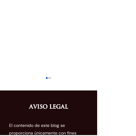
Aviso Legal
El contenido de este blog se
Normas para el registro
La CAN ratifica 
proporciona únicamente con fines
de proveedores de
tasa aduanera d