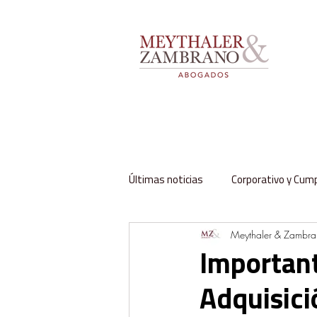
Últimas noticias
Corporativo y Cum
Meythaler & Zambr
Impuestos y Aduanas
Labora
Important
Adquisic
Regulación y Sector Público
Fa