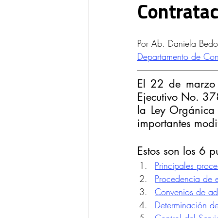
Contratac
Ponencias y Análisis
Propieda
Por Ab. Daniela Bed
Departamento de Cont
El 22 de marzo d
Ejecutivo No. 37
la Ley Orgánica 
importantes modi
Estos son los 6 p
Principales proc
Procedencia de e
Convenios de ad
Determinación de