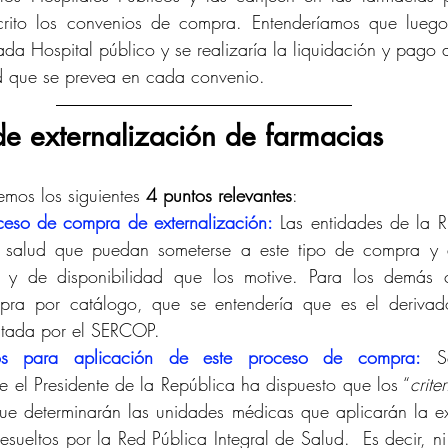
crito los convenios de compra. Entenderíamos que luego
ada Hospital público y se realizaría la liquidación y pago 
d que se prevea en cada convenio.
e externalización de farmacias
emos los siguientes 
4 puntos relevantes
:
ceso de compra de externalización:
 Las entidades de la R
 salud que puedan someterse a este tipo de compra y d
os y de disponibilidad que los motive. Para los demás c
ra por catálogo, que se entendería que es el derivado
utada por el SERCOP.
icos para aplicación de este proceso de compra:
 S
 el Presidente de la República ha dispuesto que los “
crite
ue determinarán las unidades médicas que aplicarán la ex
esueltos por la Red Pública Integral de Salud.  Es decir, ni