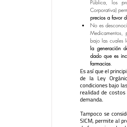
Pública, los p
Corporativa) per
precios a favor 
No es desconocid
Medicamentos, pr
bajo las cuales 
la generación d
dado que es inci
farmacias
.
Es así que el princi
de la Ley Orgánic
condiciones bajo la
realidad de costos
demanda. 
Tampoco se conside
SICM, permite al pr