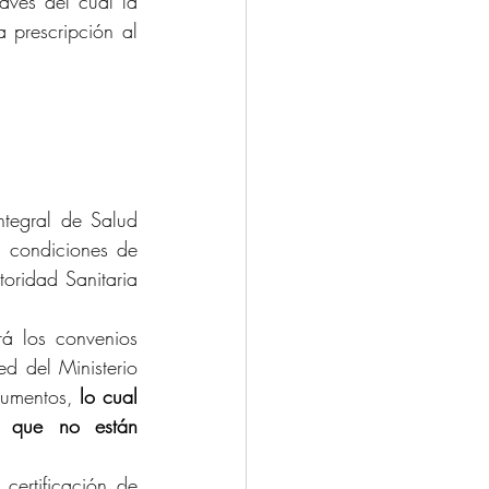
avés del cual la 
 prescripción al 
tegral de Salud 
 condiciones de 
oridad Sanitaria 
á los convenios 
 del Ministerio 
rumentos,
 lo cual 
a que no están 
ertificación de 