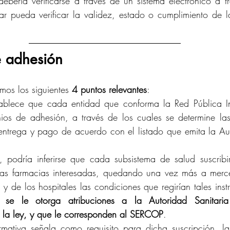
debería verificarse a través de un sistema electrónico a tr
lar pueda verificar la validez, estado o cumplimiento de la
 adhesión
os los siguientes 
4 puntos relevantes
:
tablece que cada entidad que conforma la Red Pública In
nios de adhesión, a través de los cuales se determine las
entrega y pago de acuerdo con el listado que emita la Aut
 podría inferirse que cada subsistema de salud suscribir
las farmacias interesadas, quedando una vez más a merced
y de los hospitales las condiciones que regirían tales inst
s se le otorga atribuciones a la Autoridad Sanitari
 la ley, y que le corresponden al SERCOP
.
mativa señala como requisito para dicha suscripción, la c