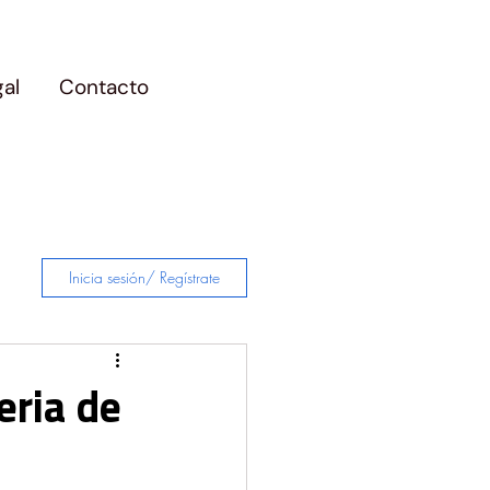
gal
Contacto
Inicia sesión/ Regístrate
eria de