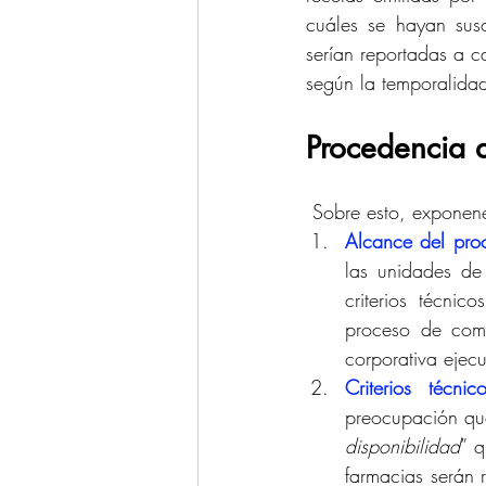
cuáles se hayan sus
serían reportadas a c
según la temporalida
Procedencia d
 Sobre esto, exponen
Alcance del pro
las unidades de
criterios técnic
proceso de comp
corporativa ejec
Criterios técn
preocupación que
disponibilidad
” q
farmacias serán r