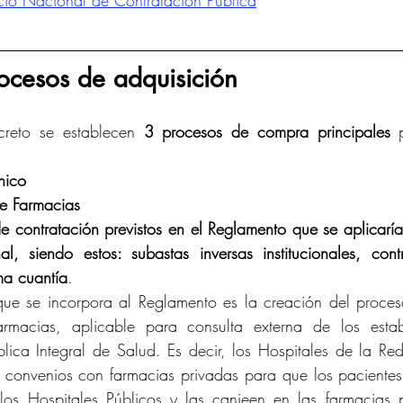
icio Nacional de Contratación Pública
rocesos de adquisición
creto se establecen 
3 procesos de compra principales
 
nico
de Farmacias
e contratación previstos en el Reglamento que se aplicarí
l, siendo estos: subastas inversas institucionales, contr
ma cuantía
.
 que se incorpora al Reglamento es la creación del proce
armacias, aplicable para consulta externa de los estab
ica Integral de Salud. Es decir, los Hospitales de la Red 
n convenios con farmacias privadas para que los paciente
 los Hospitales Públicos y las canjeen en las farmacias p