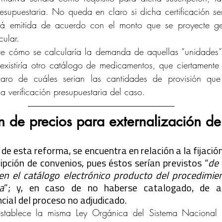
resupuestaria. No queda en claro si dicha certificación se
erá emitida de acuerdo con el monto que se proyecte g
cular.
nte cómo se calcularía la demanda de aquellas “unidades” 
xistiría otro catálogo de medicamentos, que ciertamente n
ro de cuáles serian las cantidades de provisión que p
 verificación presupuestaria del caso.
 de precios para externalización de
de esta reforma, se encuentra en relación a la fijación
ripción de convenios, pues éstos serían previstos “
de 
 en el catálogo electrónico producto del procedimie
a
”; y, en caso de no haberse catalogado, de ac
cial del proceso no adjudicado.
tablece la misma Ley Orgánica del Sistema Nacional d