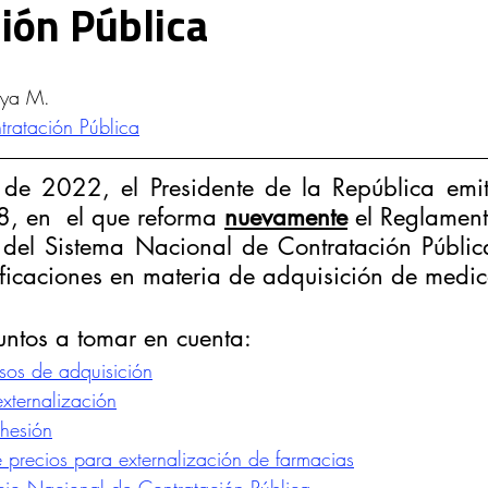
ión Pública
d Intelectual y Mercado
oya M.
ratación Pública
e 2022, el Presidente de la República emiti
8, en  el que reforma 
nuevamente
el Reglament
del Sistema Nacional de Contratación Pública
ficaciones en materia de adquisición de medi
untos a tomar en cuenta:
esos de adquisición
xternalización
hesión
 precios para externalización de farmacias