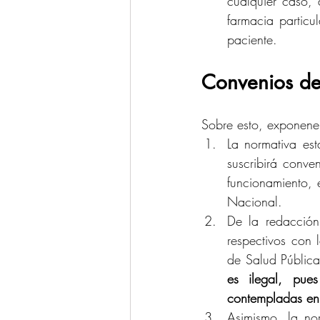
cualquier caso, 
farmacia particu
paciente.
Convenios de
Sobre esto, exponenem
La normativa es
suscribirá conve
funcionamiento, 
Nacional. 
De la redacción,
respectivos con 
de Salud Pública 
es ilegal, pue
contempladas en
Asimismo, la nor