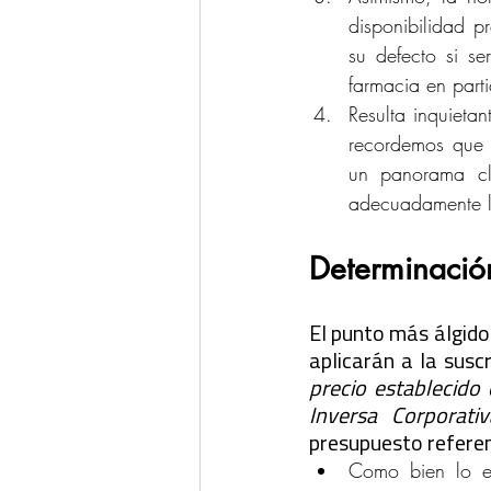
disponibilidad p
su defecto si s
farmacia en parti
Resulta inquieta
recordemos que e
un panorama cla
adecuadamente la
Determinación
El punto más álgido 
aplicarán a la susc
precio establecido
Inversa Corporativ
presupuesto referen
Como bien lo es