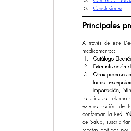
Control del Serv
Conclusiones
Principales p
A través de este De
medicamentos:
Catálogo Electró
Externalización 
Otros procesos d
forma excepciona
importación, ínfi
La principal reforma
externalización de f
conforman la Red Públ
de Salud, suscribiría
recetas emitidas por