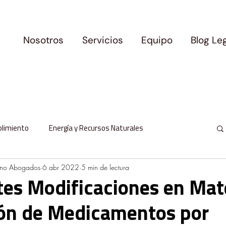
Nosotros
Servicios
Equipo
Blog Le
plimiento
Energía y Recursos Naturales
ano Abogados
6 abr 2022
5 min de lectura
l
Protección de Datos Personales
es Modificaciones en Mat
ión de Medicamentos por
milia y Movilidad
Logros y Precedentes