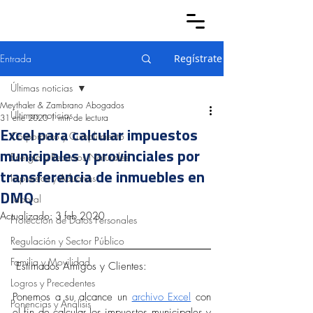
Entrada
Regístrate
Últimas noticias
Meythaler & Zambrano Abogados
Últimas noticias
31 ene 2020
1 min de lectura
Excel para calcular impuestos
Corporativo y Cumplimiento
municipales y provinciales por
Energía y Recursos Naturales
transferencia de inmuebles en
Impuestos y Aduanas
DMQ
Laboral
Actualizado:
3 feb 2020
Protección de Datos Personales
Regulación y Sector Público
Familia y Movilidad
 Estimados Amigos y Clientes:
Logros y Precedentes
Ponemos a su alcance un 
archivo Excel
 con 
Ponencias y Análisis
el fin de calcular los impuestos municipales y 