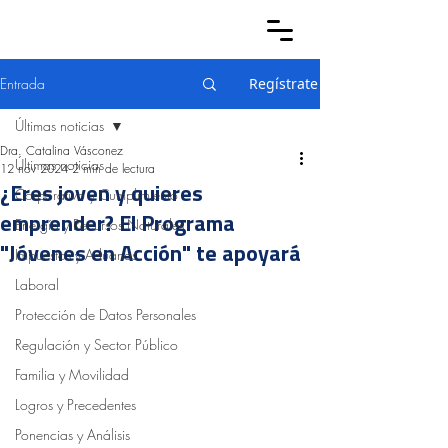
Entrada
Regístrate
Últimas noticias
Dra. Catalina Vásconez
Últimas noticias
12 nov 2024
2 min de lectura
¿Eres joven y quieres
Corporativo y Cumplimiento
emprender? El Programa
Energía y Recursos Naturales
"Jóvenes en Acción" te apoyará
Impuestos y Aduanas
Laboral
Protección de Datos Personales
Regulación y Sector Público
Familia y Movilidad
Logros y Precedentes
Ponencias y Análisis