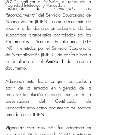
2020, notificar al SENAE, el retiro de la 
Propiedad Intelectual y Mercado
restricción de 
“Certificado de 
Reconocimiento”
 del Servicio Ecuatoriano de 
Normalización (INEN), como documento de 
soporte a la declaración aduanera de las 
subpartidas arancelarias controladas por los 
Reglamentos Técnicos Ecuatorianos (RTE 
INEN) emitidos por el Servicio Ecuatoriano 
de Normalización (INEN), de conformidad a 
lo detallado en el 
Anexo 1
 del presente 
documento.
Adicionalmente, los embarques realizados a 
partir de la entrada en vigencia de la 
presente Resolución quedarán exentos de la 
presentación del Certificado de 
Reconocimiento como documento de soporte 
emitido por el INEN.
Vigencia.-
 Esta resolución fue adoptada en 
sesión del 29 de enero de 2020 y entró en 