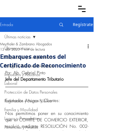
Entrada
Regístrate
Últimas noticias
Meythaler & Zambrano Abogados
Últimas noticias
13 abr 2020
1 min de lectura
Embarques exentos del
Corporativo y Cumplimiento
Certificado de Reconocimiento
Energía y Recursos Naturales
Por: Ab. Gabriel Pinto
Impuestos y Aduanas
Jefe del Departamento Tributario
Laboral
Protección de Datos Personales
Estimados Amigos y Clientes: 
Regulación y Sector Público
Familia y Movilidad
Nos permitimos poner en su conocimiento 
Logros y Precedentes
que el COMITÉ DE COMERCIO EXTERIOR, 
resolvió mediante RESOLUCIÓN No. 002-
Ponencias y Análisis