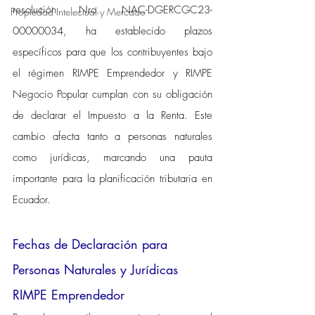
resolución Nro. NAC-DGERCGC23-
Propiedad Intelectual y Mercado
00000034, ha establecido plazos 
específicos para que los contribuyentes bajo 
el régimen RIMPE Emprendedor y RIMPE 
Negocio Popular cumplan con su obligación 
de declarar el Impuesto a la Renta. Este 
cambio afecta tanto a personas naturales 
como jurídicas, marcando una pauta 
importante para la planificación tributaria en 
Ecuador.
Fechas de Declaración para 
Personas Naturales y Jurídicas 
RIMPE Emprendedor