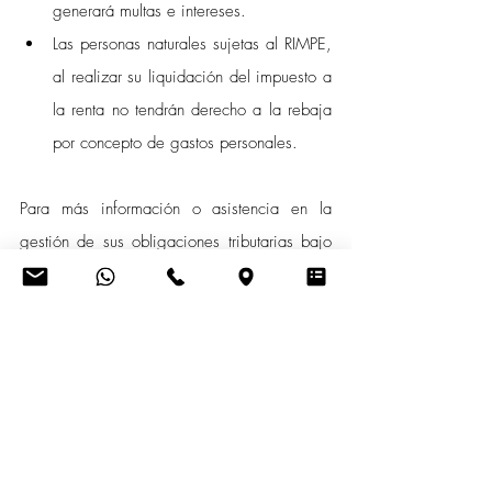
generará multas e intereses.
Las personas naturales sujetas al RIMPE, 
al realizar su liquidación del impuesto a 
la renta no tendrán derecho a la rebaja 
por concepto de gastos personales.
Para más información o asistencia en la 
gestión de sus obligaciones tributarias bajo 
el régimen RIMPE, no dude en contactarnos. 
Nuestro equipo de expertos en Meythaler & 
Zambrano Abogados está listo para brindarle 
el apoyo necesario para asegurar el 
cumplimiento eficiente y a tiempo de sus 
declaraciones de impuestos. Envíenos un 
correo a
info@lmzabogados.com
 y le 