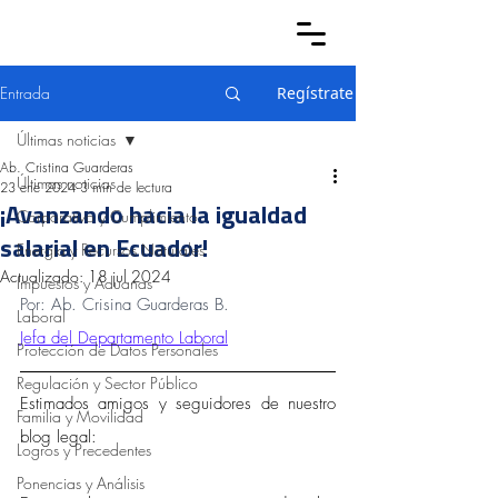
Entrada
Regístrate
Últimas noticias
Ab. Cristina Guarderas
Últimas noticias
23 ene 2024
3 min de lectura
¡Avanzando hacia la igualdad
Corporativo y Cumplimiento
salarial en Ecuador!
Energía y Recursos Naturales
Actualizado:
18 jul 2024
Impuestos y Aduanas
Por: Ab. Crisina Guarderas B. 
Laboral
Jefa del Departamento Laboral
Protección de Datos Personales
Regulación y Sector Público
Estimados amigos y seguidores de nuestro 
Familia y Movilidad
blog legal:
Logros y Precedentes
Ponencias y Análisis