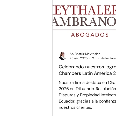
Regulación y Sector Público
Ponencias y Análisis
Prop
Ab. Beatriz Meythaler
25 ago 2025
2 min de lectura
Celebrando nuestros logr
Chambers Latin America 
Nuestra firma destaca en Ch
2026 en Tributario, Resolució
Disputas y Propiedad Intelect
Ecuador, gracias a la confianz
nuestros clientes.