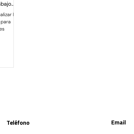
abajo
lizar la
 para
nes
, riesgos y novedades que impactan tu negocio e inte
Email
s y estratégicas.
Teléfono