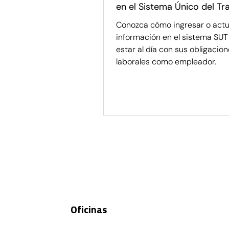
en el Sistema Único del Tr
(SUT)
Conozca cómo ingresar o actua
información en el sistema SUT
estar al día con sus obligacio
laborales como empleador.
Blog Legal
Descubre las últimas tendencias
Oficinas
puedas tomar decisiones rápida