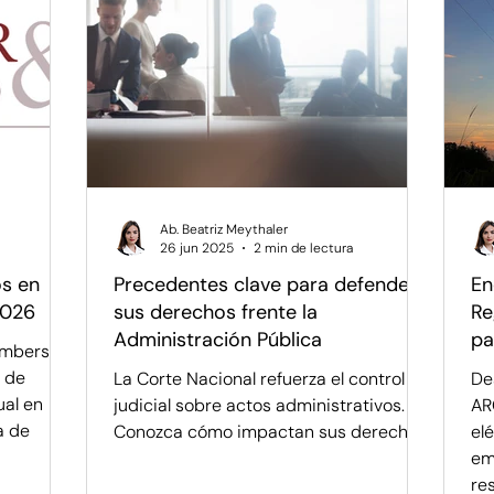
Familia y Movilidad
Logros y Precedentes
iedad Intelectual y Mercado
Ab. Beatriz Meythaler
26 jun 2025
2 min de lectura
os en
Precedentes clave para defender
En
2026
sus derechos frente la
Re
Administración Pública
pa
ambers
In
n de
La Corte Nacional refuerza el control
De
ual en
judicial sobre actos administrativos.
AR
a de
Conozca cómo impactan sus derechos.
el
em
re