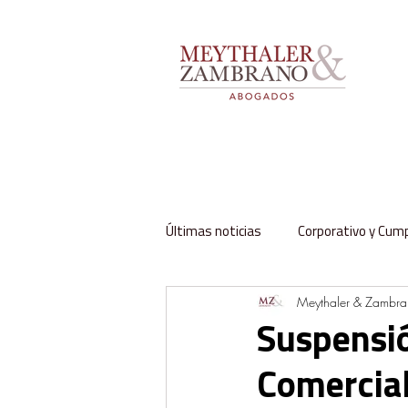
Últimas noticias
Corporativo y Cum
Meythaler & Zambr
Impuestos y Aduanas
Labora
Suspensió
Comercia
Regulación y Sector Público
Fa