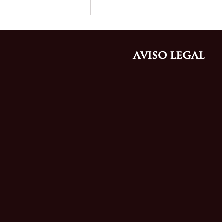
Aviso Legal
Cómo proteger una marca de
moda antes de entrar al
mercado ecuatoriano