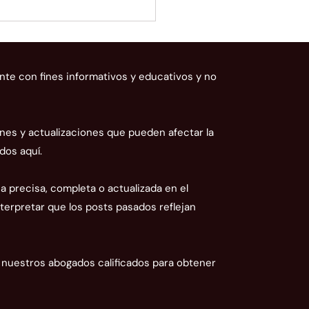
nte con fines informativos y educativos y no
nes y actualizaciones que pueden afectar la
dos aquí.
AN ratifica que la tasa
nera de Ecuador es un
 precisa, completa o actualizada en el
amen prohibido: ¿qué
terpretar que los posts pasados reflejan
ica para su empresa?
uestros abogados calificados para obtener