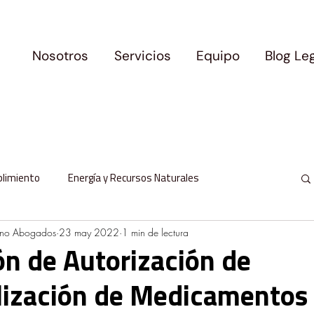
Nosotros
Servicios
Equipo
Blog Le
plimiento
Energía y Recursos Naturales
ano Abogados
23 may 2022
1 min de lectura
l
Protección de Datos Personales
n de Autorización de
lización de Medicamentos
milia y Movilidad
Logros y Precedentes