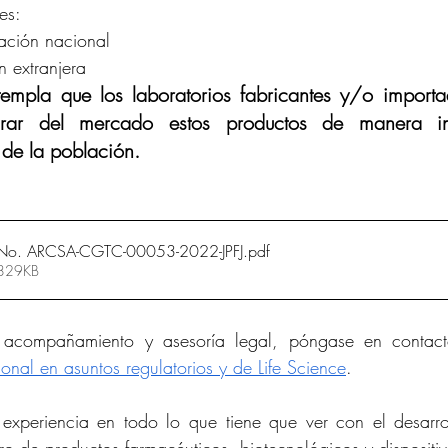
es:
ación nacional
n extranjera
empla que los laboratorios fabricantes y/o importad
tirar del mercado estos productos de manera in
 de la población.
o. ARCSA-CGTC-00053-2022-JPFJ
.pdf
 829KB
 acompañamiento y asesoría legal, póngase en contacto
ional en asuntos regulatorios y de Life Science
. 
xperiencia en todo lo que tiene que ver con el desarrol