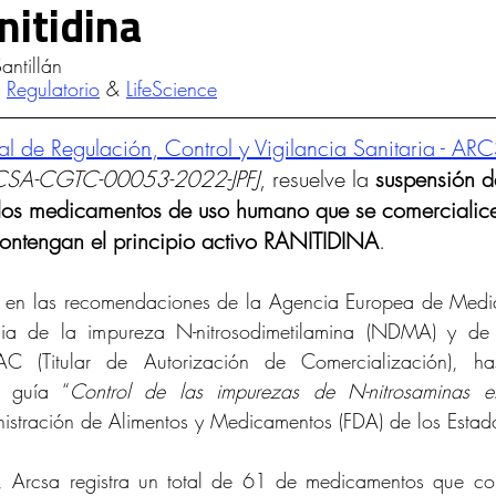
nitidina
d Intelectual y Mercado
antillán
 
Regulatorio
& 
LifeScience
 de Regulación, Control y Vigilancia Sanitaria - AR
CSA-CGTC-00053-2022-JPFJ
, resuelve la 
suspensión de
 los medicamentos de uso humano que se comercialicen
contengan el principio activo RANITIDINA
.
a en las recomendaciones de la Agencia Europea de Medi
ia de la impureza N-nitrosodimetilamina (NDMA) y de l
AC (Titular de Autorización de Comercialización), h
a guía “
Control de las impurezas de N-nitrosaminas e
nistración de Alimentos y Medicamentos (FDA) de los Estad
 Arcsa registra un total de 61 de medicamentos que cont