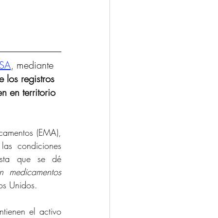
CSA
, mediante 
 los registros 
 en territorio 
camentos (EMA), 
as condiciones 
asta que se dé 
n medicamentos 
os Unidos.
ienen el activo 