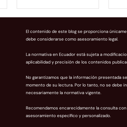
El contenido de este blog se proporciona únicame
debe considerarse como asesoramiento legal.
La normativa en Ecuador está sujeta a modificacio
aplicabilidad y precisión de los contenidos publica
Normas para el registro de
La C
proveedores de sistemas
adua
No garantizamos que la información presentada sea
informáticos o servicios de
grav
momento de su lectura. Por lo tanto, no se debe in
facturación electrónica
impl
necesariamente la normativa vigente.
Recomendamos encarecidamente la consulta con n
asesoramiento específico y personalizado.