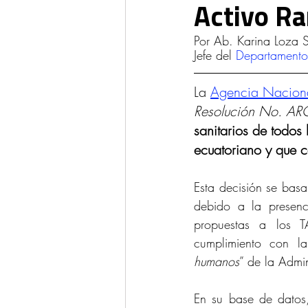
Activo Ra
Ponencias y Análisis
Propieda
Por Ab. Karina Loza S
Jefe del 
Departamento
La 
Agencia Nacional
Resolución No. AR
sanitarios de todos
ecuatoriano y que 
Esta decisión se bas
debido a la presenc
propuestas a los T
cumplimiento con l
humanos
” de la Admi
En su base de datos,