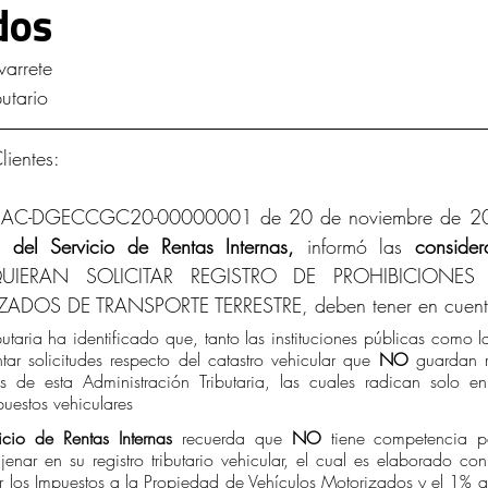
dos
d Intelectual y Mercado
varrete
utario
ientes:
AC-DGECCGC20-00000001 de 20 de noviembre de 2020
 del Servicio de Rentas Internas,
 informó las 
consider
UIERAN SOLICITAR REGISTRO DE PROHIBICIONES 
DOS DE TRANSPORTE TERRESTRE, deben tener en cuent
butaria ha identificado que, tanto las instituciones públicas como 
tar solicitudes respecto del catastro vehicular que 
NO 
guardan r
 de esta Administración Tributaria, las cuales radican solo en
uestos vehiculares
icio de Rentas Internas 
recuerda que 
NO 
tiene competencia par
enar en su registro tributario vehicular, el cual es elaborado con
r los Impuestos a la Propiedad de Vehículos Motorizados y el 1% a 