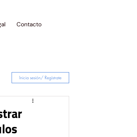
gal
Contacto
Inicia sesión/ Regístrate
strar
ulos