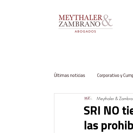
Últimas noticias
Corporativo y Cum
Meythaler & Zambr
Impuestos y Aduanas
Labora
SRI NO ti
las prohi
Regulación y Sector Público
Fa