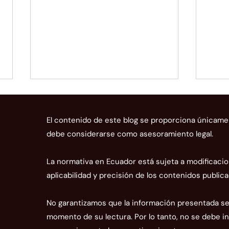
El contenido de este blog se proporciona únicame
debe considerarse como asesoramiento legal.
La normativa en Ecuador está sujeta a modificacio
aplicabilidad y precisión de los contenidos publica
Normas para el registro de
La C
proveedores de sistemas
adua
No garantizamos que la información presentada sea
informáticos o servicios de
grav
momento de su lectura. Por lo tanto, no se debe in
facturación electrónica
impl