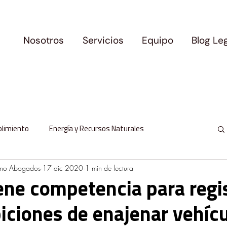
Nosotros
Servicios
Equipo
Blog Le
plimiento
Energía y Recursos Naturales
ano Abogados
17 dic 2020
1 min de lectura
l
Protección de Datos Personales
ene competencia para regi
biciones de enajenar vehíc
milia y Movilidad
Logros y Precedentes