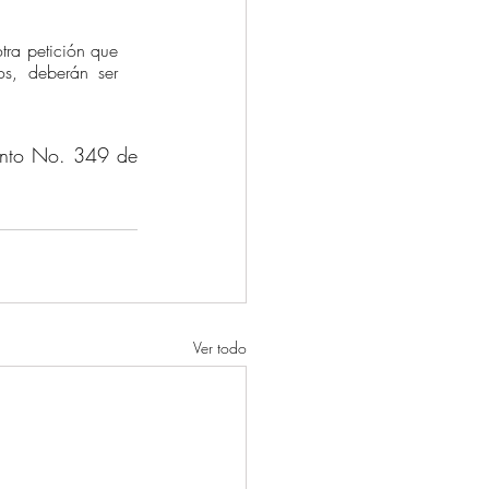
Todas las solicitudes para el registro de prohibiciones de enajenar, así como cualquier otra petición que 
s, deberán ser 
mento No. 349 de 
Ver todo