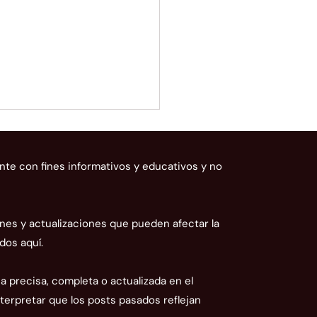
nte con fines informativos y educativos y no
nes y actualizaciones que pueden afectar la
dos aquí.
AN ratifica que la tasa
nera de Ecuador es un
 precisa, completa o actualizada en el
amen prohibido: ¿qué
terpretar que los posts pasados reflejan
ica para su empresa?