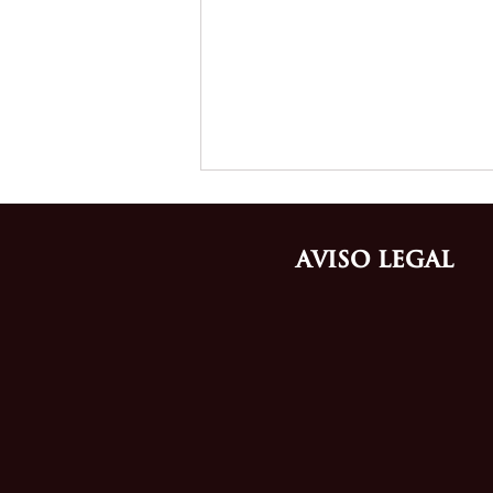
Aviso Legal
Cómo proteger una marca de
moda antes de entrar al
mercado ecuatoriano