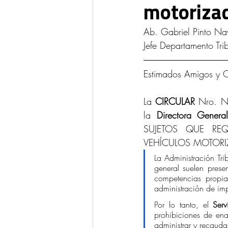
motoriza
Ponencias y Análisis
Propieda
Ab. Gabriel Pinto Na
Jefe Departamento Trib
Estimados Amigos y Cl
La 
CIRCULAR 
Nro. N
la 
Directora General
SUJETOS QUE REQ
VEHÍCULOS MOTORIZA
La Administración Tri
general suelen presen
competencias propias
administración de imp
Por lo tanto, el 
Serv
prohibiciones de enaj
administrar y recauda