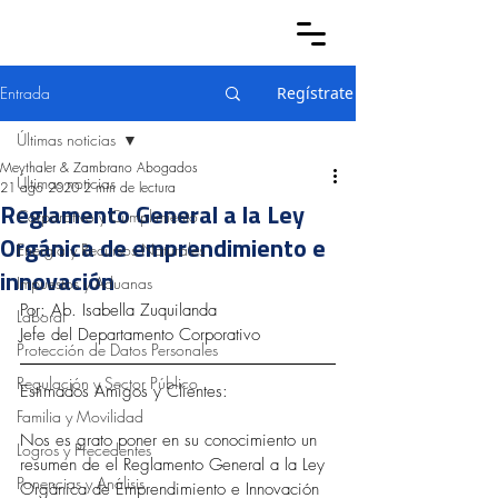
Entrada
Regístrate
Últimas noticias
Meythaler & Zambrano Abogados
Últimas noticias
21 ago 2020
2 min de lectura
Reglamento General a la Ley
Corporativo y Cumplimiento
Orgánica de emprendimiento e
Energía y Recursos Naturales
innovación
Impuestos y Aduanas
Por: Ab. Isabella Zuquilanda
Laboral
Jefe del Departamento Corporativo
Protección de Datos Personales
Regulación y Sector Público
Estimados Amigos y Clientes:
Familia y Movilidad
Nos es grato poner en su conocimiento un 
Logros y Precedentes
resumen de el Reglamento General a la Ley 
Ponencias y Análisis
Orgánica de Emprendimiento e Innovación 