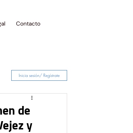
gal
Contacto
Inicia sesión/ Regístrate
men de
Vejez y