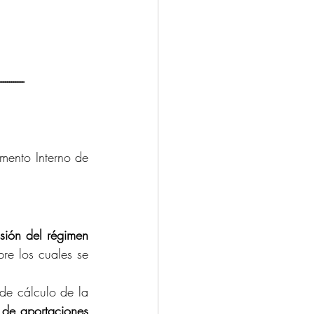
------------
mento Interno de 
ión del régimen 
re los cuales se 
e cálculo de la 
de aportaciones 