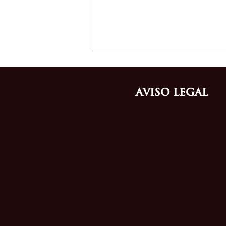
Aviso Legal
Cómo proteger una marca de
moda antes de entrar al
mercado ecuatoriano