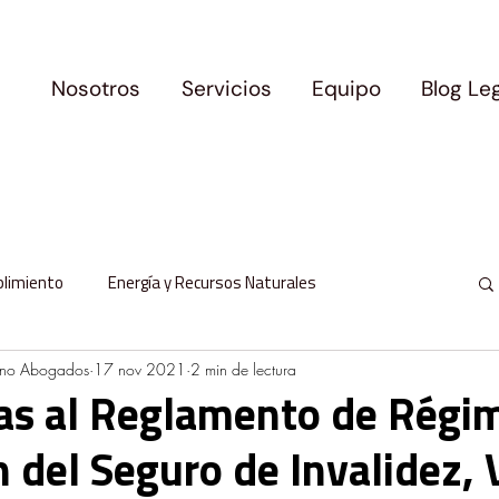
Nosotros
Servicios
Equipo
Blog Le
plimiento
Energía y Recursos Naturales
ano Abogados
17 nov 2021
2 min de lectura
l
Protección de Datos Personales
as al Reglamento de Régi
n del Seguro de Invalidez, 
milia y Movilidad
Logros y Precedentes