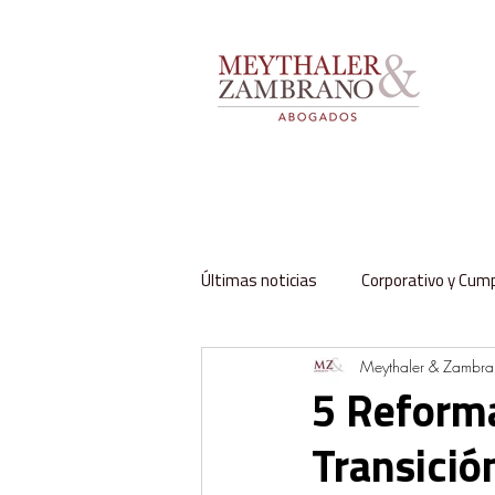
Últimas noticias
Corporativo y Cum
Meythaler & Zambr
Impuestos y Aduanas
Labora
5 Reform
Transició
Regulación y Sector Público
Fa