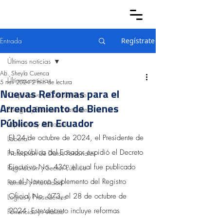
Entrada
Regístrate
Últimas noticias
Ab. Sheyla Cuenca
Últimas noticias
5 nov 2024
2 min de lectura
Nuevas Reformas para el
Corporativo y Cumplimiento
Arrendamiento de Bienes
Energía y Recursos Naturales
Públicos en Ecuador
Impuestos y Aduanas
El 24 de octubre de 2024, el Presidente de 
Laboral
la República del Ecuador expidió el Decreto 
Protección de Datos Personales
Ejecutivo No. 436, el cual fue publicado 
Regulación y Sector Público
en el Noveno Suplemento del Registro 
Familia y Movilidad
Oficial No. 673, el 28 de octubre de 
Logros y Precedentes
2024. Este decreto incluye reformas 
Ponencias y Análisis