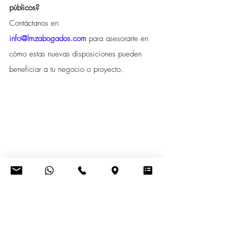
públicos?
Contáctanos en 
info@lmzabogados.com
 para asesorarte en 
cómo estas nuevas disposiciones pueden 
beneficiar a tu negocio o proyecto.
arrendamiento de bienes públicos
flexibilización de contratos
Registro Único de Proveedores (RUP)