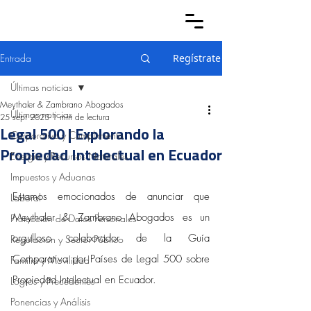
Entrada
Regístrate
Últimas noticias
Meythaler & Zambrano Abogados
Últimas noticias
25 sept 2023
1 min de lectura
Legal 500 | Explorando la
Corporativo y Cumplimiento
Propiedad Intelectual en Ecuador
Energía y Recursos Naturales
Impuestos y Aduanas
Estamos emocionados de anunciar que 
Laboral
Meythaler & Zambrano Abogados es un 
Protección de Datos Personales
orgulloso colaborador de la Guía 
Regulación y Sector Público
Comparativa por Países de Legal 500 sobre 
Familia y Movilidad
Propiedad Intelectual en Ecuador.
Logros y Precedentes
Ponencias y Análisis