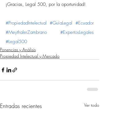
¡Gracias, Legal 500, por la oportunidad!
#PropiedadIntelectual
#GuíaLegal
#Ecuador
#MeythalerZambrano
#ExpertosLegales
#Legal500
Ponencias y Análisis
Propiedad Intelectual y Mercado
Entradas recientes
Ver todo