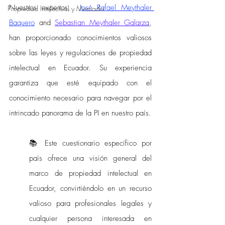
Nuestros expertos, 
José Rafael Meythaler 
Propiedad Intelectual y Mercado
Baquero
 and 
Sebastian Meythaler Galarza
, 
han proporcionado conocimientos valiosos 
sobre las leyes y regulaciones de propiedad 
intelectual en Ecuador. Su experiencia 
garantiza que esté equipado con el 
conocimiento necesario para navegar por el 
intrincado panorama de la PI en nuestro país.
📚 Este cuestionario específico por 
país ofrece una visión general del 
marco de propiedad intelectual en 
Ecuador, convirtiéndolo en un recurso 
valioso para profesionales legales y 
cualquier persona interesada en 