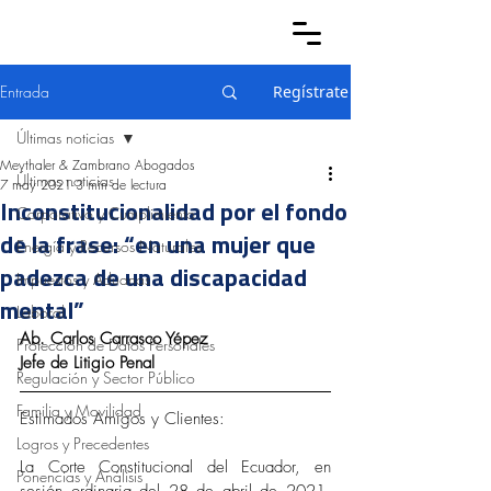
Entrada
Regístrate
Últimas noticias
Meythaler & Zambrano Abogados
Últimas noticias
7 may 2021
3 min de lectura
Inconstitucionalidad por el fondo
Corporativo y Cumplimiento
de la frase: “en una mujer que
Energía y Recursos Naturales
padezca de una discapacidad
Impuestos y Aduanas
mental”
Laboral
Ab. Carlos Carrasco Yépez
Protección de Datos Personales
Jefe de Litigio Penal 
Regulación y Sector Público
Familia y Movilidad
Estimados Amigos y Clientes:
Logros y Precedentes
La Corte Constitucional del Ecuador, en 
Ponencias y Análisis