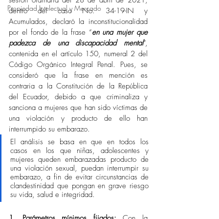
sesión ordinaria del 28 de abril de 2021, 
Propiedad Intelectual y Mercado
dentro del caso No. 34-19-IN y 
Acumulados, declaró la inconstitucionalidad 
por el fondo de la frase “
en una mujer que 
padezca de una discapacidad mental
”, 
contenida en el artículo 150, numeral 2 del 
Código Orgánico Integral Penal. Pues, se 
consideró que la frase en mención es 
contraria a la Constitución de la República 
del Ecuador, debido a que criminaliza y 
sanciona a mujeres que han sido víctimas de 
una violación y producto de ello han 
interrumpido su embarazo.  
El análisis se basa en que en todos los 
casos en los que niñas, adolescentes y 
mujeres queden embarazadas producto de 
una violación sexual, puedan interrumpir su 
embarazo, a fin de evitar circunstancias de 
clandestinidad que pongan en grave riesgo 
su vida, salud e integridad.
1. Parámetros mínimos fijados: 
Con la 