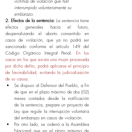
víctimas de violación que han 
interrumpido voluntariamente su 
embarazo.
2. Efectos de la sentencia: 
La sentencia tiene 
efectos generales hacia el futuro, 
despenalizando el aborto consentido en 
casos de violación, que ya no podrá ser 
sancionado conforme el artículo 149 del 
Código Orgánico Integral Penal.
 En los 
casos en los que exista una mujer procesada 
por dicho delito, podrá aplicarse el principio 
de favorabilidad, evitando la judicialización 
de su causa
. 
Se dispuso al Defensor del Pueblo, a fin 
de que en el plazo máximo de dos (02) 
meses contados desde la notificación 
de la sentencia, prepare un proyecto de 
Ley que regule la interrupción voluntaria 
del embarazo en casos de violación.
Por otro lado, se ordenó a la Asamblea 
Nacional que en el plazo máximo de 