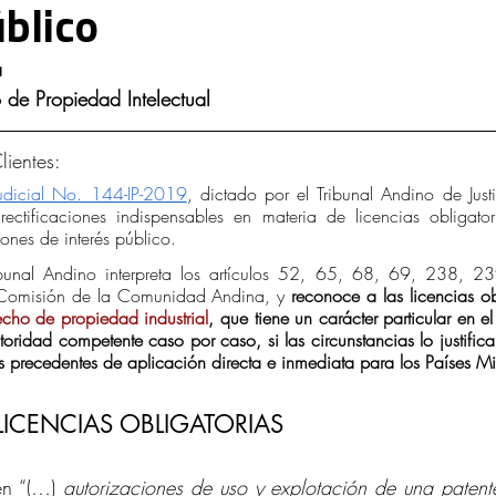
úblico
d Intelectual y Mercado
a
 de Propiedad Intelectual
ientes:
ejudicial No. 144-IP-2019
, dictado por el Tribunal Andino de Justi
rectificaciones indispensables en materia de licencias obligator
ones de interés público. 
ribunal Andino interpreta los artículos 52, 65, 68, 69, 238, 2
Comisión de la Comunidad Andina, y 
reconoce a las licencias ob
echo de propiedad industrial
, que tiene un carácter particular en el
oridad competente caso por caso, si las circunstancias lo justifica
es precedentes de aplicación directa e inmediata para los Países 
ICENCIAS OBLIGATORIAS
en “(…) 
autorizaciones de uso y explotación de una patent