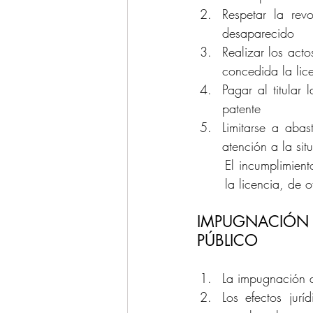
Respetar la revo
desaparecido
Realizar los acto
concedida la lic
Pagar al titular
patente
Limitarse a abas
atención a la sit
El incumplimient
la licencia, de o
IMPUGNACIÓN D
PÚBLICO
La impugnación d
Los efectos jurí