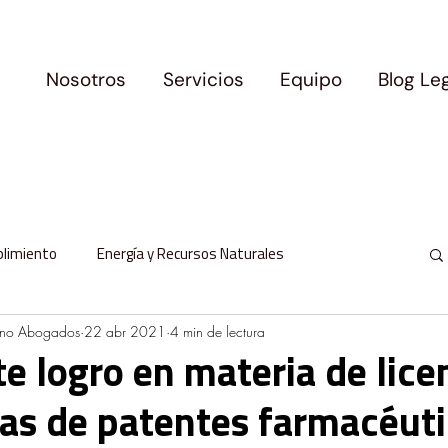
Nosotros
Servicios
Equipo
Blog Le
plimiento
Energía y Recursos Naturales
ano Abogados
22 abr 2021
4 min de lectura
l
Protección de Datos Personales
e logro en materia de lice
ias de patentes farmacéuti
milia y Movilidad
Logros y Precedentes