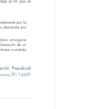
ar el fin por el 
cadamente por la 
ra demandar por 
daño emergente
lneración de un 
hubiese cometido 
ión Prejudicial 
iones/IP/144-IP-