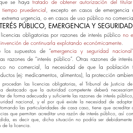
 que se haya 
tratado de obtener autorización del titular
 tiempo pruedencial
, excepto en casos de emergencia n
e extrema urgencia, o en casos de uso público no comercia
TERÉS PÚBLICO, EMERGENCIA Y SEGURIDA
licencias obligatorias por razones de interés público 
no e
 invención de continuarla explotando económicamente
. 
e los supuestos de “
emergencia y seguridad nacional
s razones de “interés público”. Otras razones de interés
lico no comercial, la necesidad de que la población 
uctos (ej: medicamentos, alimentos), la protección ambienta
procedan las licencias obligatorias, el Tribunal de Justicia d
a destacado que la autoridad competente deberá necesariame
ar de forma adecuada y suficiente las razones de interés público
uridad nacional, y el por qué existe la necesidad de adoptar
omando las particularidades de casa caso, tiene que acreditar 
ncias que permitan acreditar una razón de interés público, así co
ida, es decir que, dicha situación no podría ser debidamente a
 de la licencia.