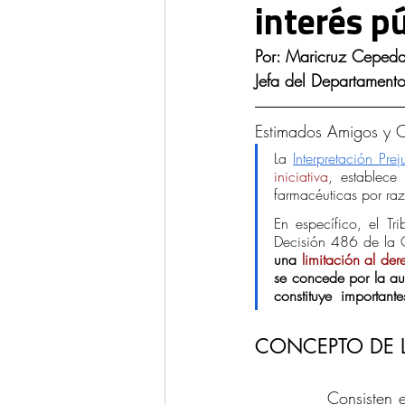
interés p
Ponencias y Análisis
Propieda
Por: Maricruz Ceped
Jefa del Departamento
Estimados Amigos y Cl
La
Interpretación Pr
iniciativa
, establece 
farmacéuticas por raz
En específico, el T
Decisión 486 de la 
una 
limitación al der
se concede por la aut
constituye  important
CONCEPTO DE L
Consisten 