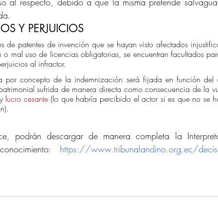
rso al respecto, debido a que la misma pretende salvaguard
da.
OS Y PERJUICIOS
ares de patentes de invención que se hayan visto afectados injustifi
 o mal uso de licencias obligatorias, se encuentran facultados pa
rjuicios al infractor.
a por concepto de la indemnización será fijada en función del 
patrimonial sufrida de manera directa como consecuencia de la vu
y 
lucro cesante
 (lo que habría percibido el actor si es que no se 
ón).
ce, podrán descargar de manera completa la Interpretac
conocimiento: 
https://www.tribunalandino.org.ec/decis