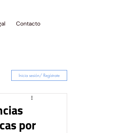
gal
Contacto
Inicia sesión/ Regístrate
ncias
cas por