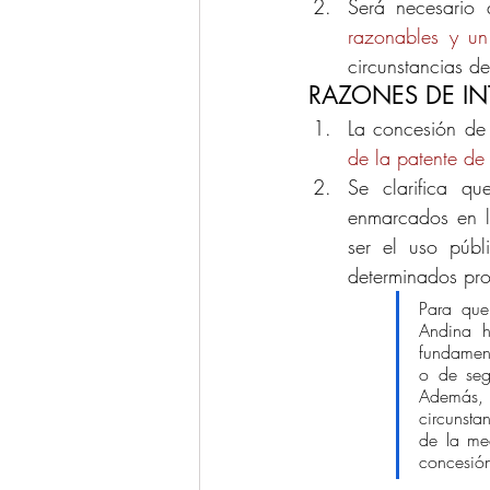
Será necesario
razonables y un
circunstancias d
RAZONES DE IN
La concesión de 
de la patente de
Se clarifica qu
enmarcados en la
ser el uso púb
determinados prod
Para que 
Andina h
fundament
o de seg
Además, t
circunsta
de la med
concesión