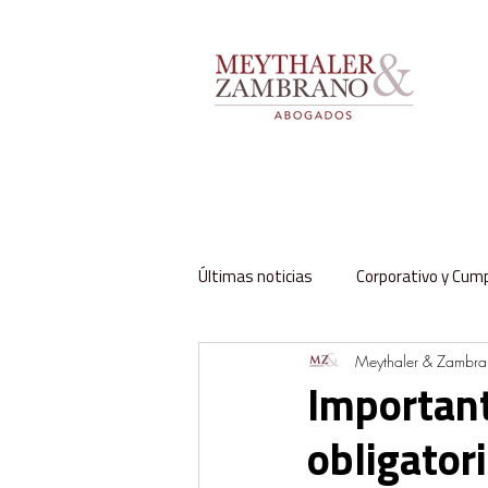
Últimas noticias
Corporativo y Cum
Meythaler & Zambr
Impuestos y Aduanas
Labora
Important
obligator
Regulación y Sector Público
Fa