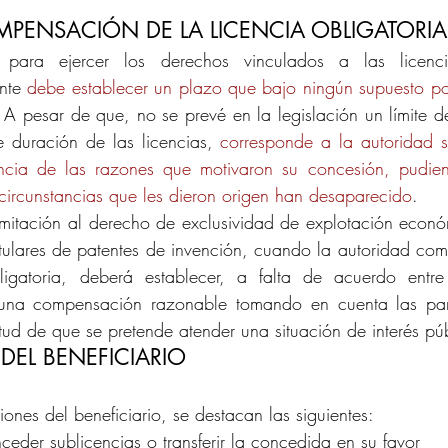
PENSACIÓN DE LA LICENCIA OBLIGATORIA
 para ejercer los derechos vinculados a las licencias
nte 
debe establecer un plazo que bajo ningún supuesto pod
 A pesar de que, no se prevé en la legislación un límite 
 duración de las licencias, 
corresponde a la autoridad s
encia de las razones que motivaron su concesión, pudien
 circunstancias que les dieron origen han desaparecido
.
imitación al derecho de exclusividad de explotación econó
titulares de patentes de invención, cuando la autoridad co
ligatoria, deberá establecer, a falta de acuerdo entre 
una compensación razonable tomando en cuenta las part
tud de que se pretende atender una situación de interés pú
DEL BENEFICIARIO
iones del beneficiario, se destacan las siguientes:
eder sublicencias o transferir la concedida en su favor