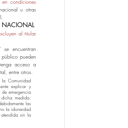
 en condiciones 
acional u otras 
l.
D NACIONAL
xcluyen al titular 
” se encuentran 
 público pueden 
tenga acceso a 
l, entre otros. 
e la Comunidad 
nte explicar y 
, de emergencia 
 dicha medida. 
debidamente las 
mo la idoneidad 
tendida sin la 