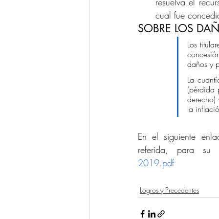
resuelva el recu
cual fue concedi
SOBRE LOS DAÑ
Los titul
concesión
daños y pe
La cuantí
(pérdida 
derecho) 
la inflaci
En el siguiente enla
referida, para su 
2019.pdf
Logros y Precedentes