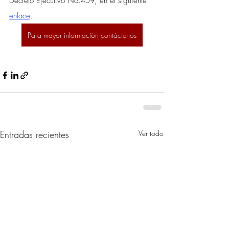
Decreto Ejecutivo No.459, en el siguiente 
enlace
.
Para mayor información contáctenos
Entradas recientes
Ver todo