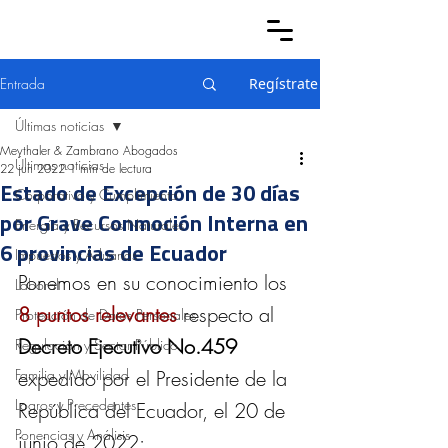
Entrada
Regístrate
Últimas noticias
Meythaler & Zambrano Abogados
Últimas noticias
22 jun 2022
1 min de lectura
Estado de Excepción de 30 días
Corporativo y Cumplimiento
por Grave Conmoción Interna en
Energía y Recursos Naturales
6 provincias de Ecuador
Impuestos y Aduanas
Ponemos en su conocimiento los 
Laboral
8 puntos relevantes
 respecto al 
Protección de Datos Personales
Decreto Ejecutivo No.459 
Regulación y Sector Público
Familia y Movilidad
expedido por el Presidente de la 
Logros y Precedentes
República del Ecuador, el 20 de 
Ponencias y Análisis
junio de 2022: