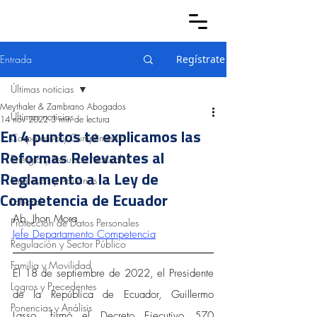
Entrada
Regístrate
Últimas noticias
Meythaler & Zambrano Abogados
Últimas noticias
14 nov 2022
3 min de lectura
En 4 puntos te explicamos las
Corporativo y Cumplimiento
Reformas Relevantes al
Energía y Recursos Naturales
Reglamento a la Ley de
Impuestos y Aduanas
Competencia de Ecuador
Laboral
Ab. Jhon Mora
Protección de Datos Personales
Jefe Departamento Competencia
Regulación y Sector Público
Familia y Movilidad
El 18 de septiembre de 2022, el Presidente 
Logros y Precedentes
de la República de Ecuador, Guillermo 
Ponencias y Análisis
Lasso, firmó el Decreto Ejecutivo 570 