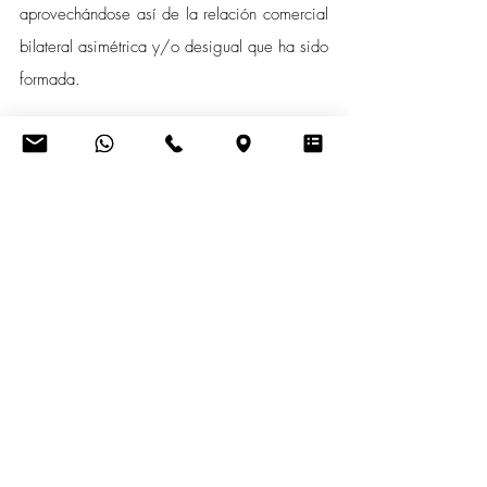
aprovechándose así de la relación comercial 
bilateral asimétrica y/o desigual que ha sido 
formada.
Implicaciones: 
Este tipo de conductas son 
sancionadas mediante la aplicación de 
medidas correctivas, más no de multas. La 
versión derogada del artículo 89 del 
Reglamento objeto de este texto determinaba 
la obligatoriedad de que se designe un 
interventor al momento en que se dicten las 
medidas en mención, para que este 
verifique su cumplimiento. 
Si bien se 
descarta dicha obligación, esto no impide 
que, en caso de considerarlo necesario, la 