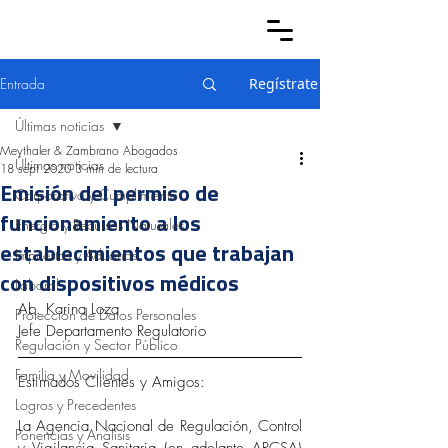
Entrada
Regístrate
Últimas noticias
Meythaler & Zambrano Abogados
Últimas noticias
18 sept 2020
3 min de lectura
Emisión del permiso de
Corporativo y Cumplimiento
funcionamiento a los
Energía y Recursos Naturales
establecimientos que trabajan
Impuestos y Aduanas
con dispositivos médicos
Laboral
Ab. Karina Loza
Protección de Datos Personales
Jefe Departamento Regulatorio
Regulación y Sector Público
Familia y Movilidad
Estimados Clientes y Amigos:
Logros y Precedentes
La Agencia Nacional de Regulación, Control 
Ponencias y Análisis