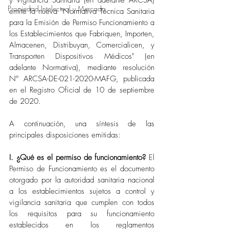
y Vigilancia Sanitaria (en adelante ARCSA) 
Propiedad Intelectual y Mercado
emite la nueva "Normativa Técnica Sanitaria 
para la Emisión de Permiso Funcionamiento a 
los Establecimientos que Fabriquen, Importen, 
Almacenen, Distribuyan, Comercialicen, y 
Transporten Dispositivos Médicos" (en 
adelante Normativa), mediante resolución 
Nº ARCSA-DE-021-2020-MAFG, publicada 
en el Registro Oficial de 10 de septiembre 
de 2020. 
A continuación, una síntesis de las 
principales disposiciones emitidas:
I. ¿Qué es el permiso de funcionamiento? 
El 
Permiso de Funcionamiento es el documento 
otorgado por la autoridad sanitaria nacional 
a los establecimientos sujetos a control y 
vigilancia sanitaria que cumplen con todos 
los requisitos para su funcionamiento 
establecidos en los reglamentos 