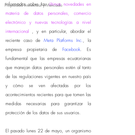
informados sobre las 
últimas novedades en 
Propiedad Intelectual y Mercado
materia de datos personales, comercio 
electrónico y nuevas tecnologías a nivel 
internacional 
, y en particular, abordar el 
reciente caso de 
Meta Platforms Inc.
, la 
empresa propietaria de 
Facebook
. Es 
fundamental que las empresas ecuatorianas 
que manejan datos personales estén al tanto 
de las regulaciones vigentes en nuestro país 
y cómo se ven afectadas por los 
acontecimientos recientes para que tomen las 
medidas necesarias para garantizar la 
protección de los datos de sus usuarios.
El pasado lunes 22 de mayo, un organismo 