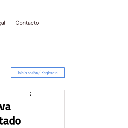
gal
Contacto
Inicia sesión/ Regístrate
eva
stado