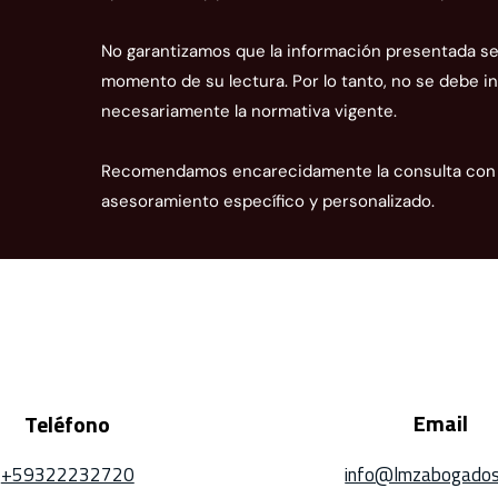
Normas para el registro de
La C
proveedores de sistemas
adua
No garantizamos que la información presentada sea
informáticos o servicios de
grav
momento de su lectura. Por lo tanto, no se debe in
facturación electrónica
impl
necesariamente la normativa vigente.
Recomendamos encarecidamente la consulta con n
asesoramiento específico y personalizado.
Email
Teléfono
+59322232720
info@lmzabogados