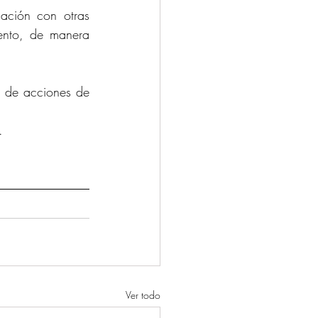
n con otras      
ento, de manera 
acciones de      
.
Ver todo