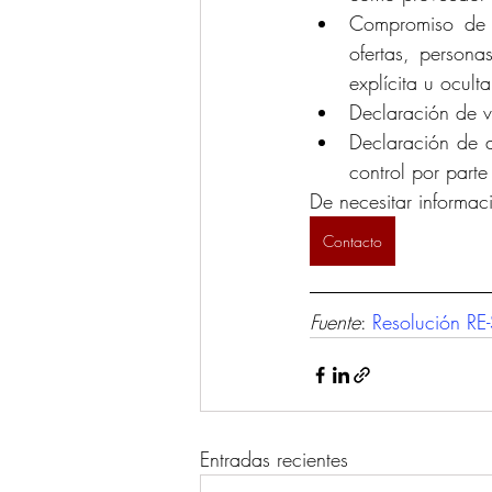
Compromiso de pr
ofertas, person
explícita u oculta
Declaración de v
Declaración de a
control por part
De necesitar informa
Contacto
Fuente
: 
Resolución R
Entradas recientes