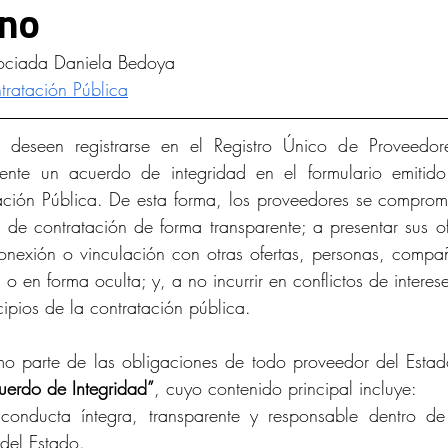
ano
d Intelectual y Mercado
asociada Daniela Bedoya
ratación Pública
 deseen registrarse en el Registro Único de Proveedor
amente un acuerdo de integridad en el formulario emitido 
ción Pública. De esta forma, los proveedores se compromet
 de contratación de forma transparente; a presentar sus o
onexión o vinculación con otras ofertas, personas, compa
 o en forma oculta; y, a no incurrir en conflictos de interese
cipios de la contratación pública.
mo parte de las obligaciones de todo proveedor del Estad
uerdo de Integridad”
, cuyo contenido principal incluye:
onducta íntegra, transparente y responsable dentro de tod
del Estado.