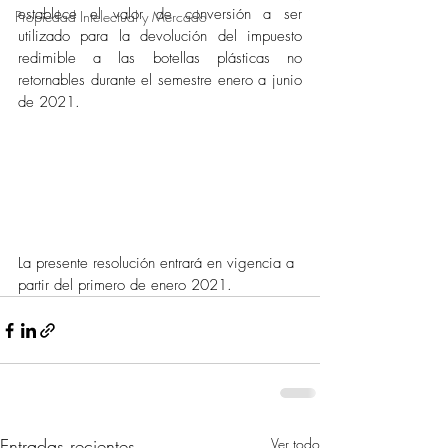
establece el valor de conversión a ser 
Propiedad Intelectual y Mercado
utilizado para la devolución del impuesto 
redimible a las botellas plásticas no 
retornables durante el semestre enero a junio 
de 2021. 
La presente resolución entrará en vigencia a 
partir del primero de enero 2021.
Entradas recientes
Ver todo