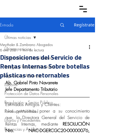
Entrada
Regístrate
Últimas noticias
Meythaler & Zambrano Abogados
Últimas noticias
6 ene 2021
1 min de lectura
Disposiciones del Servicio de
Corporativo y Cumplimiento
Rentas Internas Sobre botellas
Energía y Recursos Naturales
plásticas no retornables
Impuestos y Aduanas
Ab. Gabriel Pinto Navarrete
Laboral
Jefe Departamento Tributario
Protección de Datos Personales
Regulación y Sector Público
Estimados Amigos y Clientes:
Nos permitimos poner a su conocimiento 
Familia y Movilidad
que, la Directora General del Servicio de 
Logros y Precedentes
Rentas Internas, mediante 
RESOLUCIÓN 
Ponencias y Análisis
Nro. NAC-DGERCGC20-00000076, 