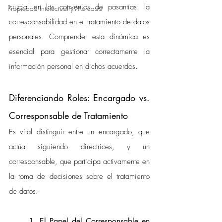
crucial en los convenios de pasantías: la 
Propiedad Intelectual y Mercado
corresponsabilidad en el tratamiento de datos 
personales. Comprender esta dinámica es 
esencial para gestionar correctamente la 
información personal en dichos acuerdos.
Diferenciando Roles: Encargado vs. 
Corresponsable de Tratamiento
Es vital distinguir entre un encargado, que 
actúa siguiendo directrices, y un 
corresponsable, que participa activamente en 
la toma de decisiones sobre el tratamiento 
de datos.
1. El Papel del Corresponsable en 