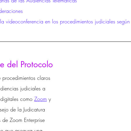
anas de las Audiencias Telemáticas
deraciones
 la videoconferencia en los procedimientos judiciales según
e del Protocolo
e procedimientos claros 
diencias judiciales a 
 digitales como 
Zoom
 y 
sejo de la Judicatura 
s de Zoom Enterprise 
lo que asegura una 