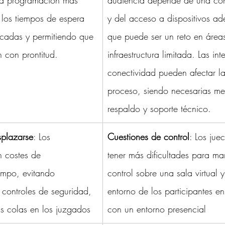
una programación más 
audiencia depende de una con
 los tiempos de espera 
y del acceso a dispositivos ad
icadas y permitiendo que 
que puede ser un reto en área
n con prontitud.
infraestructura limitada. 
Las int
conectividad pueden afectar la
proceso, siendo necesarias me
respaldo y soporte técnico.
splazarse
: Los 
Cuestiones de control
: Los jue
n costes de 
tener más dificultades para ma
empo, evitando 
control sobre una sala virtual y
controles de seguridad, 
entorno de los participantes 
as colas en los juzgados
con un entorno presencial