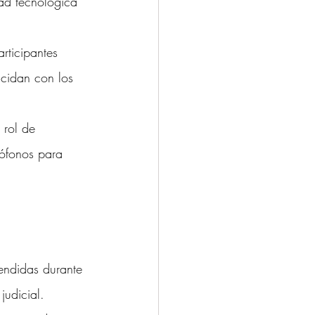
dad tecnológica 
articipantes 
ncidan con los 
 rol de 
rófonos para 
endidas durante 
judicial.