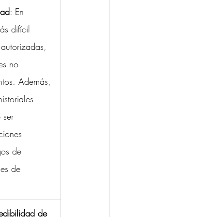
dad
: En 
s difícil 
 autorizadas, 
es no 
ntos. Además, 
istoriales 
 ser 
ciones 
gos de 
nes de 
edibilidad de 