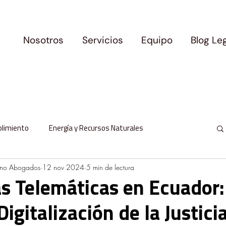
Nosotros
Servicios
Equipo
Blog Le
plimiento
Energía y Recursos Naturales
ano Abogados
12 nov 2024
5 min de lectura
l
Protección de Datos Personales
s Telemáticas en Ecuador:
Digitalización de la Justici
milia y Movilidad
Logros y Precedentes