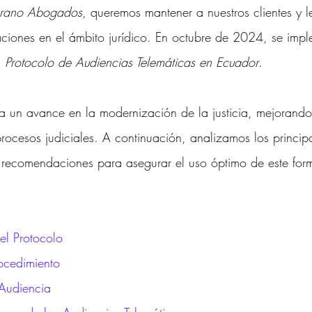
brano Abogados
, queremos mantener a nuestros clientes y le
d Intelectual y Mercado
aciones en el ámbito jurídico. En octubre de 2024, se imp
 
Protocolo de Audiencias Telemáticas en Ecuador
. 
a un avance en la modernización de la justicia, mejorando 
procesos judiciales. A continuación, analizamos los princip
y recomendaciones para asegurar el uso óptimo de este for
el Protocolo
rocedimiento
 Audiencia