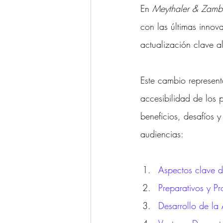
En 
Meythaler & Zam
Ponencias y Análisis
Propieda
con las últimas innov
actualización clave al
Este cambio represent
accesibilidad de los 
beneficios, desafíos 
audiencias:
Aspectos clave d
Preparativos y P
Desarrollo de la