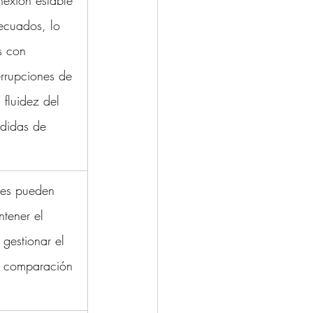
exión estable 
ecuados, lo 
s con 
errupciones de 
 fluidez del 
didas de 
ces pueden 
ntener el 
 gestionar el 
en comparación 