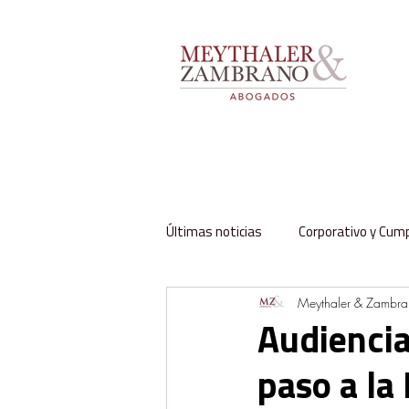
Últimas noticias
Corporativo y Cum
Meythaler & Zambr
Impuestos y Aduanas
Labora
Audiencia
paso a la 
Regulación y Sector Público
Fa