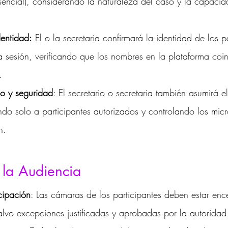
esencial), considerando la naturaleza del caso y la capaci
dentidad:
 El o la secretaria confirmará la identidad de los p
la sesión, verificando que los nombres en la plataforma coi
.
o y seguridad
: El secretario o secretaria también asumirá el
endo solo a participantes autorizados y controlando los mic
n.
 la Audiencia
cipación
: Las cámaras de los participantes deben estar enc
alvo excepciones justificadas y aprobadas por la autoridad 