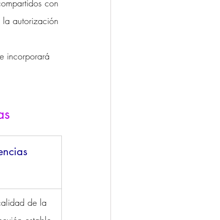
 compartidos con 
 la autorización 
se incorporará 
as
encias 
calidad de la 