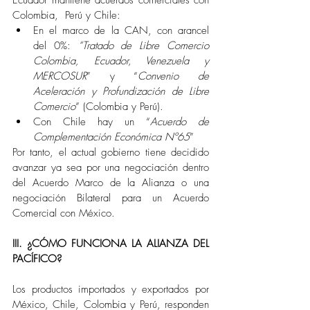
Ecuador mantiene acuerdos comerciales con  
Colombia,  Perú y Chile:
En el marco de la CAN, con arancel 
del 0%: 
“Tratado de Libre Comercio 
Colombia, Ecuador, Venezuela y 
MERCOSUR
” y “
Convenio de 
Aceleración y Profundización de Libre 
Comercio
” (Colombia y Perú).
Con Chile hay un “
Acuerdo de 
Complementación Económica Nº65
” 
Por tanto, el actual gobierno tiene decidido 
avanzar ya sea por una negociación dentro 
del Acuerdo Marco de la Alianza o una 
negociación Bilateral para un Acuerdo 
Comercial con México. 
III. ¿CÓMO FUNCIONA LA ALIANZA DEL 
PACÍFICO? 
Los productos importados y exportados por 
México, Chile, Colombia y Perú, responden 