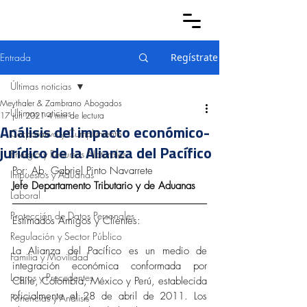
Entrada
Regístrate
Últimas noticias
Meythaler & Zambrano Abogados
Últimas noticias
17 jun 2021
4 min de lectura
Análisis del impacto económico-
Corporativo y Cumplimiento
jurídico de la Alianza del Pacífico
Energía y Recursos Naturales
Por: Ab. Gabriel Pinto Navarrete
Impuestos y Aduanas
Jefe Departamento Tributario y de Aduanas
Laboral
Protección de Datos Personales
Estimados Amigos y Clientes: 
Regulación y Sector Público
La Alianza del Pacífico es un medio de 
Familia y Movilidad
integración económica conformada por 
Logros y Precedentes
Chile, Colombia, México y Perú, establecida 
oficialmente el 28 de abril de 2011. Los 
Ponencias y Análisis